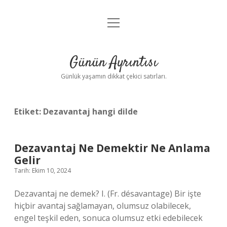
menüyü
Anasayfa
aç
Gizlilik Politikası
Günün Ayrıntısı
Yasal Uyarı
Günlük yaşamın dikkat çekici satırları.
Hakkımızda
Etiket:
Dezavantaj hangi dilde
Dezavantaj Ne Demektir Ne Anlama
Gelir
Tarih: Ekim 10, 2024
Dezavantaj ne demek? I. (Fr. désavantage) Bir işte
hiçbir avantaj sağlamayan, olumsuz olabilecek,
engel teşkil eden, sonuca olumsuz etki edebilecek