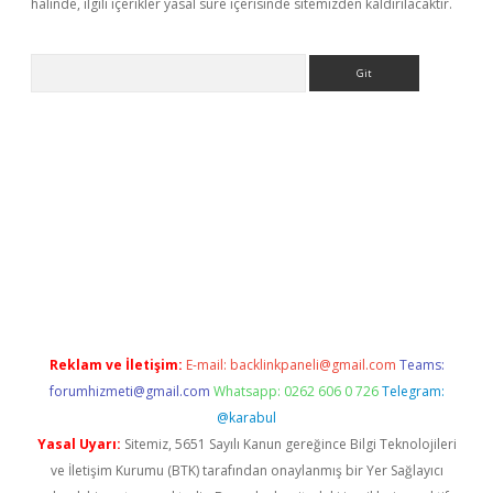
halinde, ilgili içerikler yasal süre içerisinde sitemizden kaldırılacaktır.
Arama
 giriş
Reklam ve İletişim:
E-mail:
backlinkpaneli@gmail.com
Teams:
forumhizmeti@gmail.com
Whatsapp: 0262 606 0 726
Telegram:
@karabul
Yasal Uyarı:
Sitemiz, 5651 Sayılı Kanun gereğince Bilgi Teknolojileri
ve İletişim Kurumu (BTK) tarafından onaylanmış bir Yer Sağlayıcı