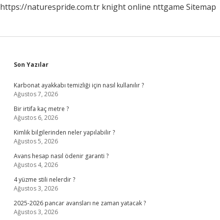
https://naturespride.com.tr
knight online
nttgame
Sitemap
Sidebar
Son Yazılar
Karbonat ayakkabı temizliği için nasıl kullanılır ?
Ağustos 7, 2026
Bir irtifa kaç metre ?
Ağustos 6, 2026
Kimlik bilgilerinden neler yapılabilir ?
Ağustos 5, 2026
Avans hesap nasıl ödenir garanti ?
Ağustos 4, 2026
4 yüzme stili nelerdir ?
Ağustos 3, 2026
2025-2026 pancar avansları ne zaman yatacak ?
Ağustos 3, 2026