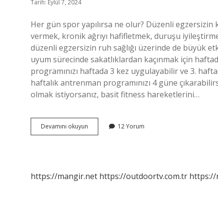
Tarih: Eylül 7, 2024
Her gün spor yapılırsa ne olur? Düzenli egzersizin k
vermek, kronik ağrıyı hafifletmek, duruşu iyileştirme
düzenli egzersizin ruh sağlığı üzerinde de büyük etk
uyum sürecinde sakatlıklardan kaçınmak için haftada
programınızı haftada 3 kez uygulayabilir ve 3. hafta
haftalık antrenman programınızı 4 güne çıkarabilirs
olmak istiyorsanız, basit fitness hareketlerini…
Her
Devamını okuyun
12 Yorum
Gün
Spor
Yapmak
Doğru
Mu
https://mangir.net
https://outdoortv.com.tr
https:/