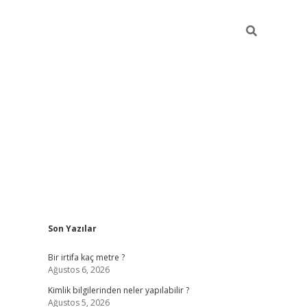
Sidebar
Son Yazılar
grandoperabet giriş
Bir irtifa kaç metre ?
Ağustos 6, 2026
Kimlik bilgilerinden neler yapılabilir ?
Ağustos 5, 2026