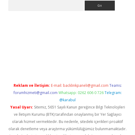
Arama
iriş
Reklam ve İletişim:
E-mail:
backlinkpaneli@gmail.com
Teams:
forumhizmeti@gmail.com
Whatsapp: 0262 606 0 726
Telegram:
@karabul
Yasal Uyarı:
Sitemiz, 5651 Sayılı Kanun gereğince Bilgi Teknolojileri
ve İletişim Kurumu (BTK) tarafından onaylanmış bir Yer Sağlayıcı
olarak hizmet vermektedir. Bu nedenle, sitedeki içerikleri proaktif
olarak denetleme veya araştırma yükümlülüğümüz bulunmamaktadır.