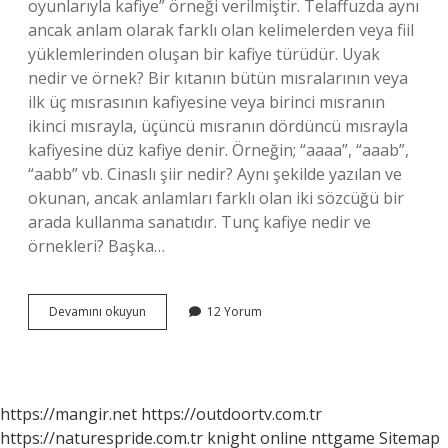
oyunlarıyla kafiye” örneği verilmiştir. Telaffuzda aynı
ancak anlam olarak farklı olan kelimelerden veya fiil
yüklemlerinden oluşan bir kafiye türüdür. Uyak
nedir ve örnek? Bir kıtanın bütün mısralarının veya
ilk üç mısrasının kafiyesine veya birinci mısranın
ikinci mısrayla, üçüncü mısranın dördüncü mısrayla
kafiyesine düz kafiye denir. Örneğin; “aaaa”, “aaab”,
“aabb” vb. Cinaslı şiir nedir? Aynı şekilde yazılan ve
okunan, ancak anlamları farklı olan iki sözcüğü bir
arada kullanma sanatıdır. Tunç kafiye nedir ve
örnekleri? Başka…
Cinaslı
Devamını okuyun
12 Yorum
Uyak
Nedir
Örnekler
https://mangir.net
https://outdoortv.com.tr
https://naturespride.com.tr
knight online
nttgame
Sitemap