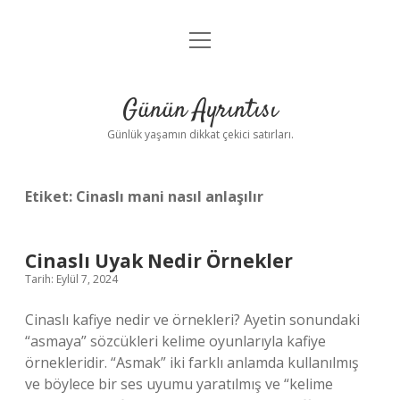
menüyü
Anasayfa
aç
Gizlilik Politikası
Günün Ayrıntısı
Yasal Uyarı
Günlük yaşamın dikkat çekici satırları.
Hakkımızda
Etiket:
Cinaslı mani nasıl anlaşılır
Cinaslı Uyak Nedir Örnekler
Tarih: Eylül 7, 2024
Cinaslı kafiye nedir ve örnekleri? Ayetin sonundaki
“asmaya” sözcükleri kelime oyunlarıyla kafiye
örnekleridir. “Asmak” iki farklı anlamda kullanılmış
ve böylece bir ses uyumu yaratılmış ve “kelime