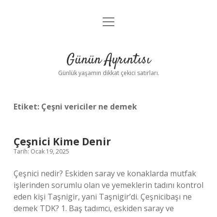
menüyü
Anasayfa
aç
Gizlilik Politikası
Günün Ayrıntısı
Yasal Uyarı
Günlük yaşamın dikkat çekici satırları.
Hakkımızda
Etiket:
Çeşni vericiler ne demek
Çeşnici Kime Denir
Tarih: Ocak 19, 2025
Çeşnici nedir? Eskiden saray ve konaklarda mutfak
işlerinden sorumlu olan ve yemeklerin tadını kontrol
eden kişi Taşnigir, yani Taşnigir’di. Çeşnicibaşı ne
demek TDK? 1. Baş tadımcı, eskiden saray ve