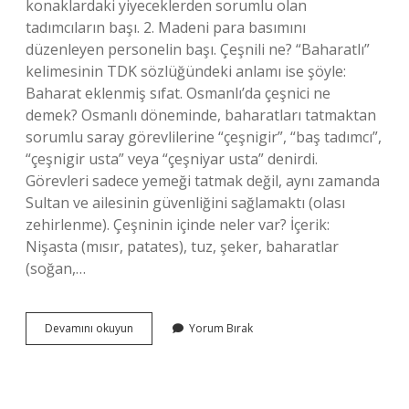
konaklardaki yiyeceklerden sorumlu olan
tadımcıların başı. 2. Madeni para basımını
düzenleyen personelin başı. Çeşnili ne? “Baharatlı”
kelimesinin TDK sözlüğündeki anlamı ise şöyle:
Baharat eklenmiş sıfat. Osmanlı’da çeşnici ne
demek? Osmanlı döneminde, baharatları tatmaktan
sorumlu saray görevlilerine “çeşnigir”, “baş tadımcı”,
“çeşnigir usta” veya “çeşniyar usta” denirdi.
Görevleri sadece yemeği tatmak değil, aynı zamanda
Sultan ve ailesinin güvenliğini sağlamaktı (olası
zehirlenme). Çeşninin içinde neler var? İçerik:
Nişasta (mısır, patates), tuz, şeker, baharatlar
(soğan,…
Çeşnici
Devamını okuyun
Yorum Bırak
Kime
Denir