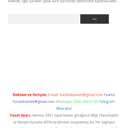
halinde, ilgili içerikler yasal süre içerisinde sitemizden kaldırılacaktır.
Arama
riş
Reklam ve İletişim:
E-mail:
backlinkpaneli@gmail.com
Teams:
forumhizmeti@gmail.com
Whatsapp: 0262 606 0 726
Telegram:
@karabul
Yasal Uyarı:
Sitemiz, 5651 Sayılı Kanun gereğince Bilgi Teknolojileri
ve İletişim Kurumu (BTK) tarafından onaylanmış bir Yer Sağlayıcı