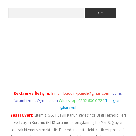
Arama
riş
Reklam ve İletişim:
E-mail:
backlinkpaneli@gmail.com
Teams:
forumhizmeti@gmail.com
Whatsapp: 0262 606 0 726
Telegram:
@karabul
Yasal Uyarı:
Sitemiz, 5651 Sayılı Kanun gereğince Bilgi Teknolojileri
ve İletişim Kurumu (BTK) tarafından onaylanmış bir Yer Sağlayıcı
olarak hizmet vermektedir. Bu nedenle, sitedeki içerikleri proaktif