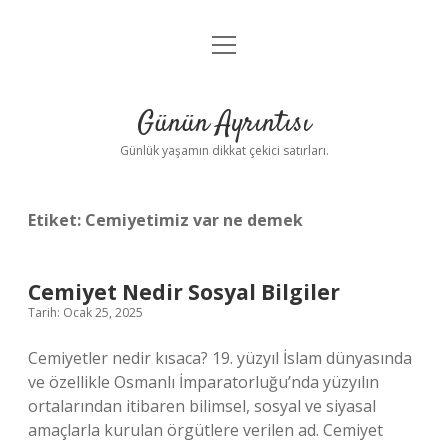
menüyü
Anasayfa
aç
Gizlilik Politikası
Günün Ayrıntısı
Yasal Uyarı
Günlük yaşamın dikkat çekici satırları.
Hakkımızda
Etiket:
Cemiyetimiz var ne demek
Cemiyet Nedir Sosyal Bilgiler
Tarih: Ocak 25, 2025
Cemiyetler nedir kısaca? 19. yüzyıl İslam dünyasında
ve özellikle Osmanlı İmparatorluğu’nda yüzyılın
ortalarından itibaren bilimsel, sosyal ve siyasal
amaçlarla kurulan örgütlere verilen ad. Cemiyet