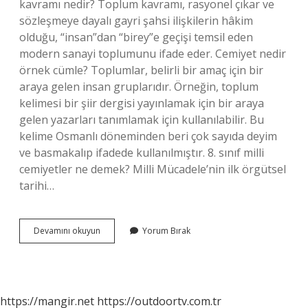
kavramı nedir? Toplum kavramı, rasyonel çıkar ve
sözleşmeye dayalı gayri şahsi ilişkilerin hâkim
olduğu, “insan”dan “birey”e geçişi temsil eden
modern sanayi toplumunu ifade eder. Cemiyet nedir
örnek cümle? Toplumlar, belirli bir amaç için bir
araya gelen insan gruplarıdır. Örneğin, toplum
kelimesi bir şiir dergisi yayınlamak için bir araya
gelen yazarları tanımlamak için kullanılabilir. Bu
kelime Osmanlı döneminden beri çok sayıda deyim
ve basmakalıp ifadede kullanılmıştır. 8. sınıf milli
cemiyetler ne demek? Milli Mücadele’nin ilk örgütsel
tarihi…
Cemiyet
Devamını okuyun
Yorum Bırak
Nedir
Sosyal
Bilgiler
https://mangir.net
https://outdoortv.com.tr