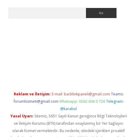
Arama
iriş
Reklam ve İletişim:
E-mail:
backlinkpaneli@gmail.com
Teams:
forumhizmeti@gmail.com
Whatsapp: 0262 606 0 726
Telegram:
@karabul
Yasal Uyarı:
Sitemiz, 5651 Sayılı Kanun gereğince Bilgi Teknolojileri
ve İletişim Kurumu (BTK) tarafından onaylanmış bir Yer Sağlayıcı
olarak hizmet vermektedir. Bu nedenle, sitedeki içerikleri proaktif