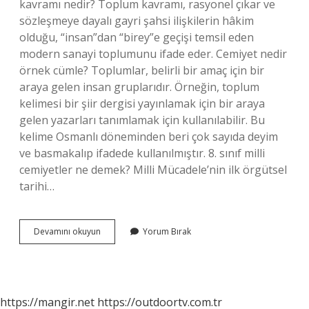
kavramı nedir? Toplum kavramı, rasyonel çıkar ve
sözleşmeye dayalı gayri şahsi ilişkilerin hâkim
olduğu, “insan”dan “birey”e geçişi temsil eden
modern sanayi toplumunu ifade eder. Cemiyet nedir
örnek cümle? Toplumlar, belirli bir amaç için bir
araya gelen insan gruplarıdır. Örneğin, toplum
kelimesi bir şiir dergisi yayınlamak için bir araya
gelen yazarları tanımlamak için kullanılabilir. Bu
kelime Osmanlı döneminden beri çok sayıda deyim
ve basmakalıp ifadede kullanılmıştır. 8. sınıf milli
cemiyetler ne demek? Milli Mücadele’nin ilk örgütsel
tarihi…
Cemiyet
Devamını okuyun
Yorum Bırak
Nedir
Sosyal
Bilgiler
https://mangir.net
https://outdoortv.com.tr