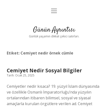
menüyü
Anasayfa
aç
Gizlilik Politikası
Günün Ayrıntısı
Yasal Uyarı
Günlük yaşamın dikkat çekici satırları.
Hakkımızda
Etiket:
Cemiyet nedir örnek cümle
Cemiyet Nedir Sosyal Bilgiler
Tarih: Ocak 25, 2025
Cemiyetler nedir kısaca? 19. yüzyıl İslam dünyasında
ve özellikle Osmanlı İmparatorluğu’nda yüzyılın
ortalarından itibaren bilimsel, sosyal ve siyasal
amaçlarla kurulan örgütlere verilen ad. Cemiyet