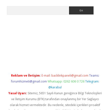
Arama
perabet giriş
Reklam ve İletişim:
E-mail:
backlinkpaneli@gmail.com
Teams:
forumhizmeti@gmail.com
Whatsapp: 0262 606 0 726
Telegram:
@karabul
Yasal Uyarı:
Sitemiz, 5651 Sayılı Kanun gereğince Bilgi Teknolojileri
ve İletişim Kurumu (BTK) tarafından onaylanmış bir Yer Sağlayıcı
olarak hizmet vermektedir. Bu nedenle, sitedeki içerikleri proaktif