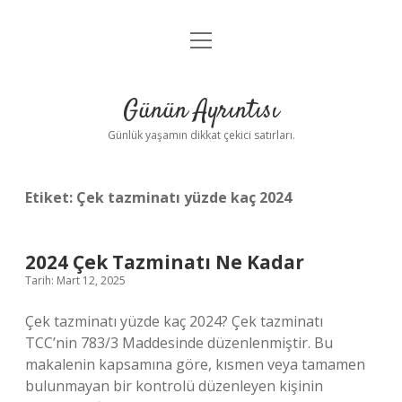
menüyü
Anasayfa
aç
Gizlilik Politikası
Günün Ayrıntısı
Yasal Uyarı
Günlük yaşamın dikkat çekici satırları.
Hakkımızda
Etiket:
Çek tazminatı yüzde kaç 2024
2024 Çek Tazminatı Ne Kadar
Tarih: Mart 12, 2025
Çek tazminatı yüzde kaç 2024? Çek tazminatı
TCC’nin 783/3 Maddesinde düzenlenmiştir. Bu
makalenin kapsamına göre, kısmen veya tamamen
bulunmayan bir kontrolü düzenleyen kişinin