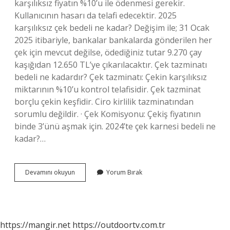
karşılıksız fiyatın %10’u ile ödenmesi gerekir.
Kullanıcının hasarı da telafi edecektir. 2025
karşılıksız çek bedeli ne kadar? Değişim ile; 31 Ocak
2025 itibariyle, bankalar bankalarda gönderilen her
çek için mevcut değilse, ödediğiniz tutar 9.270 çay
kaşığıdan 12.650 TL’ye çıkarılacaktır. Çek tazminatı
bedeli ne kadardır? Çek tazminatı: Çekin karşılıksız
miktarının %10’u kontrol telafisidir. Çek tazminat
borçlu çekin keşfidir. Ciro kirlilik tazminatından
sorumlu değildir. · Çek Komisyonu: Çekiş fiyatının
binde 3’ünü aşmak için. 2024’te çek karnesi bedeli ne
kadar?…
2024
Devamını okuyun
Yorum Bırak
Çek
Tazminatı
Ne
Kadar
https://mangir.net
https://outdoortv.com.tr