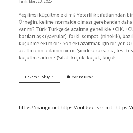
Tarih: Mart 23, 2025
Yeşilimsi küçültme eki mi? Yeterlilik sıfatlarından b
Örneğin, kelime normalde olması gerekenden daha küç
var mı? Türk Türkçe’de azaltma genellikle +CIK, +CUK
bazıları aşk (yavrular), farklı sempati (ninekik), baz
küçültme eki midir? Son eki azaltmak için bir yer. 
azaltmanın anlamını verir. Şimdi sorarsanız, test tes
küçültme adı mı? (Sıfat) küçük, küçük, küçük;…
Derecik
Devamını okuyun
Yorum Bırak
Küçültme
Mı
https://mangir.net
https://outdoortv.com.tr
https:/