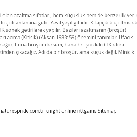
iri olan azaltma sıfatları, hem küçüklük hem de benzerlik verir
ük anlamına gelir. Yeşil yeşil gibidir. Kitapçık küçültme ek
 sonek getirilerek yapılır. Bazıları azaltmanın (broşür),
ıları acıma (Kiticik) (Aksan 1983: 59) önemini tanımlar. Ufacık
Örneğin, buna broşür dersem, bana broşürdeki CIK ekini
tinden çıkacağız. Adı da bir broşür, ama küçük değil. Minicik
/naturespride.com.tr
knight online
nttgame
Sitemap