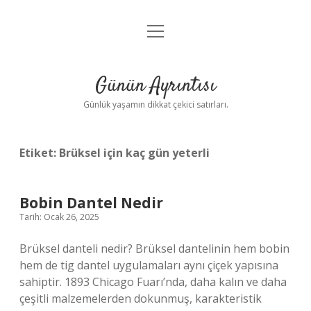
menüyü
Anasayfa
aç
Gizlilik Politikası
Günün Ayrıntısı
Yasal Uyarı
Günlük yaşamın dikkat çekici satırları.
Hakkımızda
Etiket:
Brüksel için kaç gün yeterli
Bobin Dantel Nedir
Tarih: Ocak 26, 2025
Brüksel danteli nedir? Brüksel dantelinin hem bobin
hem de tig dantel uygulamaları aynı çiçek yapısına
sahiptir. 1893 Chicago Fuarı’nda, daha kalın ve daha
çeşitli malzemelerden dokunmuş, karakteristik