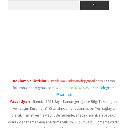
Arama
riş
Reklam ve İletişim:
E-mail:
backlinkpaneli@gmail.com
Teams:
forumhizmeti@gmail.com
Whatsapp: 0262 606 0 726
Telegram:
@karabul
Yasal Uyarı:
Sitemiz, 5651 Sayılı Kanun gereğince Bilgi Teknolojileri
ve İletişim Kurumu (BTK) tarafından onaylanmış bir Yer Sağlayıcı
olarak hizmet vermektedir. Bu nedenle, sitedeki içerikleri proaktif
olarak denetleme veya araştırma yükümlülüğümüz bulunmamaktadır.