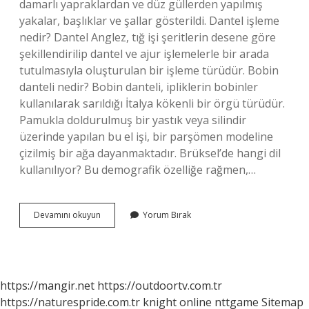
damarlı yapraklardan ve düz güllerden yapılmış
yakalar, başlıklar ve şallar gösterildi. Dantel işleme
nedir? Dantel Anglez, tığ işi şeritlerin desene göre
şekillendirilip dantel ve ajur işlemelerle bir arada
tutulmasıyla oluşturulan bir işleme türüdür. Bobin
danteli nedir? Bobin danteli, ipliklerin bobinler
kullanılarak sarıldığı İtalya kökenli bir örgü türüdür.
Pamukla doldurulmuş bir yastık veya silindir
üzerinde yapılan bu el işi, bir parşömen modeline
çizilmiş bir ağa dayanmaktadır. Brüksel’de hangi dil
kullanılıyor? Bu demografik özelliğe rağmen,…
Bobin
Devamını okuyun
Yorum Bırak
Dantel
Nedir
https://mangir.net
https://outdoortv.com.tr
https://naturespride.com.tr
knight online
nttgame
Sitemap