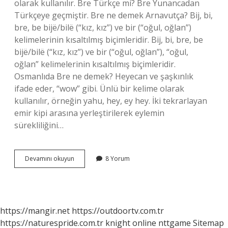
olarak kullanılır. Bre Türkçe mi? Bre Yunancadan
Türkçeye geçmiştir. Bre ne demek Arnavutça? Bij, bi,
bre, be bijë/bilë (“kız, kız”) ve bir (“oğul, oğlan”)
kelimelerinin kısaltılmış biçimleridir. Bij, bi, bre, be
bijë/bilë (“kız, kız”) ve bir (“oğul, oğlan”), “oğul,
oğlan” kelimelerinin kısaltılmış biçimleridir.
Osmanlıda Bre ne demek? Heyecan ve şaşkınlık
ifade eder, “wow” gibi. Ünlü bir kelime olarak
kullanılır, örneğin yahu, hey, ey hey. İki tekrarlayan
emir kipi arasına yerleştirilerek eylemin
sürekliliğini…
Bre
Devamını okuyun
8 Yorum
Kelimesi
Nereden
Gelir
https://mangir.net
https://outdoortv.com.tr
https://naturespride.com.tr
knight online
nttgame
Sitemap