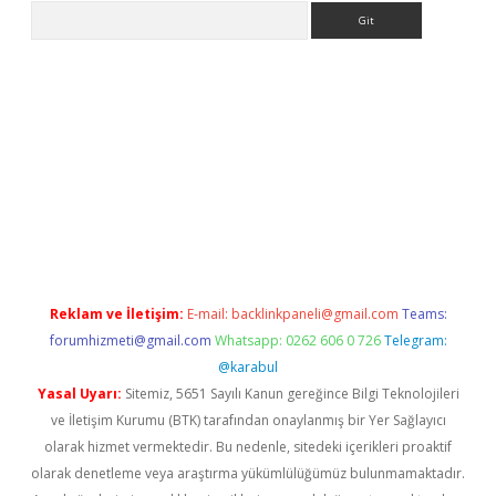
Arama
iriş
Reklam ve İletişim:
E-mail:
backlinkpaneli@gmail.com
Teams:
forumhizmeti@gmail.com
Whatsapp: 0262 606 0 726
Telegram:
@karabul
Yasal Uyarı:
Sitemiz, 5651 Sayılı Kanun gereğince Bilgi Teknolojileri
ve İletişim Kurumu (BTK) tarafından onaylanmış bir Yer Sağlayıcı
olarak hizmet vermektedir. Bu nedenle, sitedeki içerikleri proaktif
olarak denetleme veya araştırma yükümlülüğümüz bulunmamaktadır.