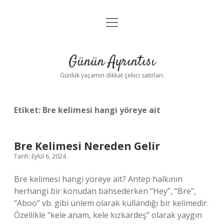
menüyü
Anasayfa
aç
Gizlilik Politikası
Günün Ayrıntısı
Yasal Uyarı
Günlük yaşamın dikkat çekici satırları.
Hakkımızda
Etiket:
Bre kelimesi hangi yöreye ait
Bre Kelimesi Nereden Gelir
Tarih: Eylül 6, 2024
Bre kelimesi hangi yöreye ait? Antep halkının
herhangi bir konudan bahsederken “Hey”, “Bre”,
“Aboo” vb. gibi ünlem olarak kullandığı bir kelimedir.
Özellikle “kele anam, kele kızkardeş” olarak yaygın