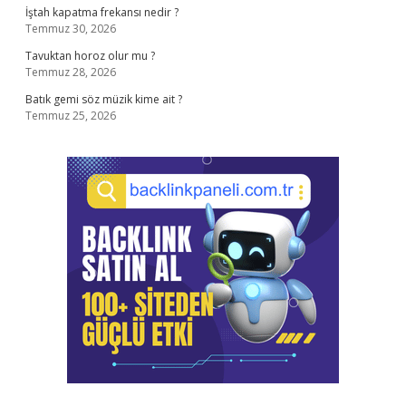
İştah kapatma frekansı nedir ?
Temmuz 30, 2026
Tavuktan horoz olur mu ?
Temmuz 28, 2026
Batık gemi söz müzik kime ait ?
Temmuz 25, 2026