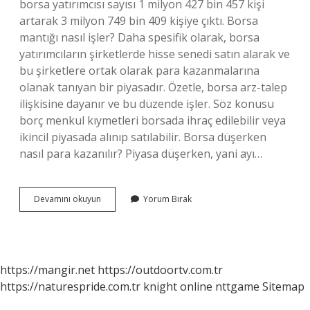
borsa yatırımcısı sayısı 1 milyon 427 bin 457 kişi
artarak 3 milyon 749 bin 409 kişiye çıktı. Borsa
mantığı nasıl işler? Daha spesifik olarak, borsa
yatırımcıların şirketlerde hisse senedi satın alarak ve
bu şirketlere ortak olarak para kazanmalarına
olanak tanıyan bir piyasadır. Özetle, borsa arz-talep
ilişkisine dayanır ve bu düzende işler. Söz konusu
borç menkul kıymetleri borsada ihraç edilebilir veya
ikincil piyasada alınıp satılabilir. Borsa düşerken
nasıl para kazanılır? Piyasa düşerken, yani ayı…
Borsada
Devamını okuyun
Yorum Bırak
Nasıl
Para
Kazan
https://mangir.net
https://outdoortv.com.tr
https://naturespride.com.tr
knight online
nttgame
Sitemap