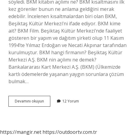
söyledi. BKM kitabın açılımı ne? BKM kısaltmasını ilk
kez görenler bunun ne anlama geldiğini merak
edebilir. İncelenen kısaltmalardan biri olan BKM,
Beşiktaş Kültür Merkezi’ni ifade ediyor. BKM kime
ait? BKM Film. Beşiktaş Kültür Merkezi’nde faaliyet
gösteren bir yapım ve dağıtım şirketi olup 11 Kasım
1994’te Yılmaz Erdoğan ve Necati Akpınar tarafından
kurulmuştur. BKM hangi firmanın? Beşiktaş Kültür
Merkezi A.Ş. BKM nin açılımı ne demek?
Bankalararası Kart Merkezi A.Ş. (BKM) (Ülkemizde
kartlı ödemelerde yaşanan yaygın sorunlara çözüm
bulmak…
Bkm
Devamını okuyun
12 Yorum
Kitap
Nin
Sahibi
Kim
https://mangir.net
https://outdoortv.com.tr