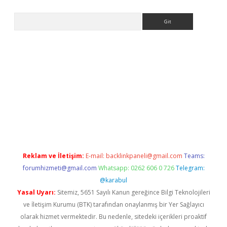
Arama
riş
Reklam ve İletişim:
E-mail:
backlinkpaneli@gmail.com
Teams:
forumhizmeti@gmail.com
Whatsapp: 0262 606 0 726
Telegram:
@karabul
Yasal Uyarı:
Sitemiz, 5651 Sayılı Kanun gereğince Bilgi Teknolojileri
ve İletişim Kurumu (BTK) tarafından onaylanmış bir Yer Sağlayıcı
olarak hizmet vermektedir. Bu nedenle, sitedeki içerikleri proaktif