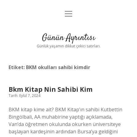
menüyü
Anasayfa
aç
Gizlilik Politikası
Günün Ayrıntısı
Yasal Uyarı
Günlük yaşamın dikkat çekici satırları.
Hakkımızda
Etiket:
BKM okulları sahibi kimdir
Bkm Kitap Nin Sahibi Kim
Tarih: Eylül 7, 2024
BKM kitap kime ait? BKM Kitap’ın sahibi Kutbettin
Bingölbali, AA muhabirine yaptığı açıklamada,
Van’da öğretmen okulunda okurken üniversiteye
başlayan kardeşinin ardından Bursa’ya geldiğini