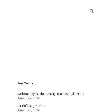
Sidebar
Son Yazılar
grandoperabet giriş
Karbonat ayakkabı temizliği için nasıl kullanılır ?
Ağustos 7, 2026
Bir irtifa kaç metre ?
Ağustos 6, 2026