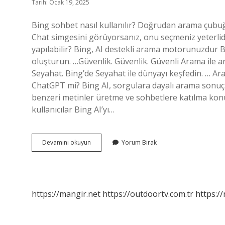
Tarih: Ocak 19, 2025
Bing sohbet nasıl kullanılır? Doğrudan arama çu
Chat simgesini görüyorsanız, onu seçmeniz yeterlidir
yapılabilir? Bing, AI destekli arama motorunuzdur 
oluşturun. …Güvenlik. Güvenlik. Güvenli Arama ile a
Seyahat. Bing’de Seyahat ile dünyayı keşfedin. … Ara
ChatGPT mi? Bing AI, sorgulara dayalı arama sonuçla
benzeri metinler üretme ve sohbetlere katılma konu
kullanıcılar Bing AI’yı…
Bing
Devamını okuyun
Yorum Bırak
Ile
Nasıl
Sohbet
Edilir
https://mangir.net
https://outdoortv.com.tr
https:/