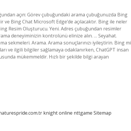
buğundan açın: Görev çubuğundaki arama çubuğunuzda Bing
 ve Bing Chat Microsoft Edge’de açılacaktır. Bing ile neler
Bing Resim Oluşturucu. Yeni. Adres çubuğundan resimler
rama deneyiminizin kontrolünü elinize alın. … Seyahat.
ma sekmeleri. Arama. Arama sonuçlarınızı iyileştirin. Bing mi
rı ve ilgili bilgiler sağlamaya odaklanırken, ChatGPT insan
sunda mükemmeldir. Hızlı bir şekilde bilgi arayan
/naturespride.com.tr
knight online
nttgame
Sitemap