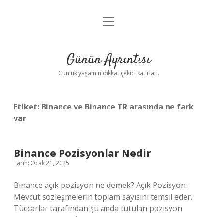
menüyü
Anasayfa
aç
Gizlilik Politikası
Günün Ayrıntısı
Yasal Uyarı
Günlük yaşamın dikkat çekici satırları.
Hakkımızda
Etiket:
Binance ve Binance TR arasında ne fark
var
Binance Pozisyonlar Nedir
Tarih: Ocak 21, 2025
Binance açık pozisyon ne demek? Açık Pozisyon:
Mevcut sözleşmelerin toplam sayısını temsil eder.
Tüccarlar tarafından şu anda tutulan pozisyon