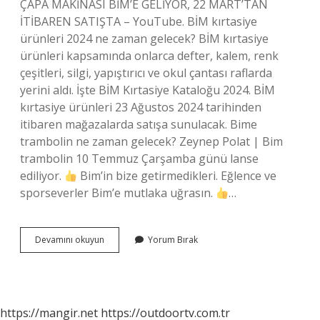
ÇAPA MAKİNASI BİM’E GELİYOR, 22 MART’TAN
İTİBAREN SATIŞTA – YouTube. BİM kırtasiye
ürünleri 2024 ne zaman gelecek? BİM kırtasiye
ürünleri kapsamında onlarca defter, kalem, renk
çeşitleri, silgi, yapıştırıcı ve okul çantası raflarda
yerini aldı. İşte BİM Kırtasiye Kataloğu 2024. BİM
kırtasiye ürünleri 23 Ağustos 2024 tarihinden
itibaren mağazalarda satışa sunulacak. Bime
trambolin ne zaman gelecek? Zeynep Polat | Bim
trambolin 10 Temmuz Çarşamba günü lanse
ediliyor.
Bim’in bize getirmedikleri. Eğlence ve
sporseverler Bim’e mutlaka uğrasın.
…
Bime
Devamını okuyun
Yorum Bırak
Çapa
Ne
Zaman
Gelecek
https://mangir.net
https://outdoortv.com.tr