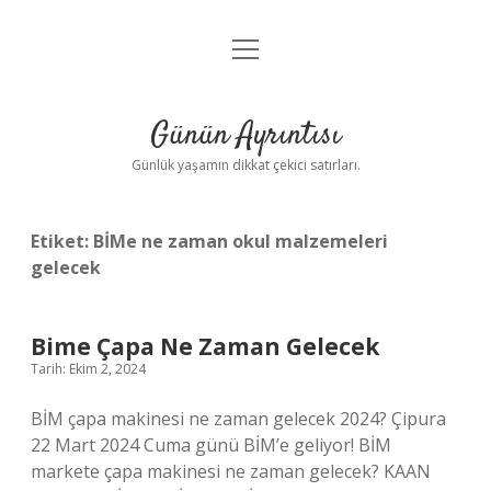
menüyü
Anasayfa
aç
Gizlilik Politikası
Günün Ayrıntısı
Yasal Uyarı
Günlük yaşamın dikkat çekici satırları.
Hakkımızda
Etiket:
BİMe ne zaman okul malzemeleri
gelecek
Bime Çapa Ne Zaman Gelecek
Tarih: Ekim 2, 2024
BİM çapa makinesi ne zaman gelecek 2024? Çipura
22 Mart 2024 Cuma günü BİM’e geliyor! BİM
markete çapa makinesi ne zaman gelecek? KAAN