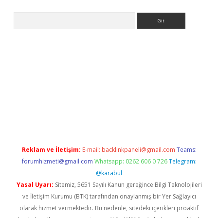
Arama
erabet giriş
Reklam ve İletişim:
E-mail:
backlinkpaneli@gmail.com
Teams:
forumhizmeti@gmail.com
Whatsapp: 0262 606 0 726
Telegram:
@karabul
Yasal Uyarı:
Sitemiz, 5651 Sayılı Kanun gereğince Bilgi Teknolojileri
ve İletişim Kurumu (BTK) tarafından onaylanmış bir Yer Sağlayıcı
olarak hizmet vermektedir. Bu nedenle, sitedeki içerikleri proaktif