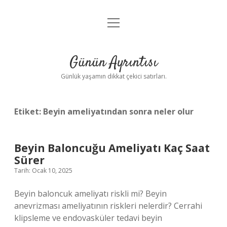
menüyü
Anasayfa
aç
Gizlilik Politikası
Günün Ayrıntısı
Yasal Uyarı
Günlük yaşamın dikkat çekici satırları.
Hakkımızda
Etiket:
Beyin ameliyatından sonra neler olur
Beyin Baloncuğu Ameliyatı Kaç Saat
Sürer
Tarih: Ocak 10, 2025
Beyin baloncuk ameliyatı riskli mi? Beyin
anevrizması ameliyatının riskleri nelerdir? Cerrahi
klipsleme ve endovasküler tedavi beyin