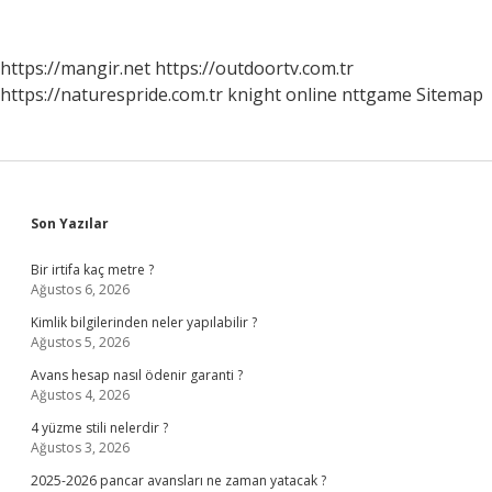
Kaç
Saat
Sürer
https://mangir.net
https://outdoortv.com.tr
https://naturespride.com.tr
knight online
nttgame
Sitemap
Sidebar
Son Yazılar
Bir irtifa kaç metre ?
Ağustos 6, 2026
Kimlik bilgilerinden neler yapılabilir ?
Ağustos 5, 2026
Avans hesap nasıl ödenir garanti ?
Ağustos 4, 2026
4 yüzme stili nelerdir ?
Ağustos 3, 2026
2025-2026 pancar avansları ne zaman yatacak ?