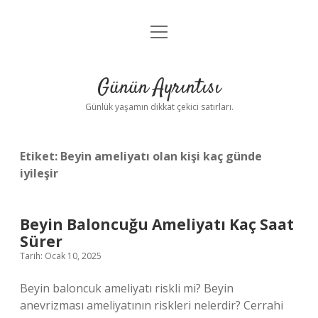
menüyü
Anasayfa
aç
Gizlilik Politikası
Günün Ayrıntısı
Yasal Uyarı
Günlük yaşamın dikkat çekici satırları.
Hakkımızda
Etiket:
Beyin ameliyatı olan kişi kaç günde
iyileşir
Beyin Baloncuğu Ameliyatı Kaç Saat
Sürer
Tarih: Ocak 10, 2025
Beyin baloncuk ameliyatı riskli mi? Beyin
anevrizması ameliyatının riskleri nelerdir? Cerrahi