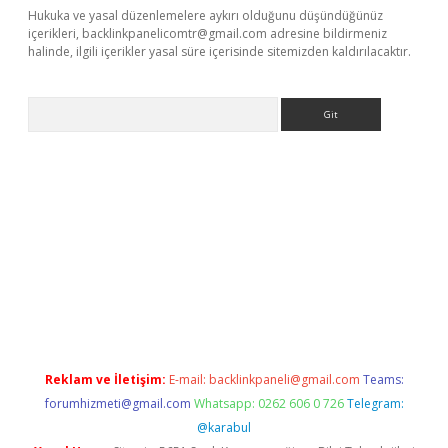
Hukuka ve yasal düzenlemelere aykırı olduğunu düşündüğünüz
içerikleri,
backlinkpanelicomtr@gmail.com
adresine bildirmeniz
halinde, ilgili içerikler yasal süre içerisinde sitemizden kaldırılacaktır.
Arama
rabet giriş
Reklam ve İletişim:
E-mail:
backlinkpaneli@gmail.com
Teams:
forumhizmeti@gmail.com
Whatsapp: 0262 606 0 726
Telegram:
@karabul