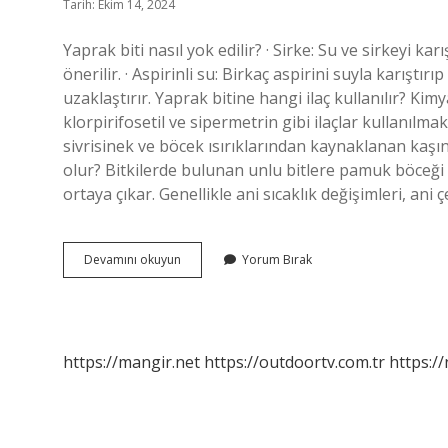
Tarih: Ekim 14, 2024
Yaprak biti nasıl yok edilir? · Sirke: Su ve sirkeyi k
önerilir. · Aspirinli su: Birkaç aspirini suyla karıştı
uzaklaştırır. Yaprak bitine hangi ilaç kullanılır? K
klorpirifosetil ve sipermetrin gibi ilaçlar kullanılm
sivrisinek ve böcek ısırıklarından kaynaklanan kaşıntı
olur? Bitkilerde bulunan unlu bitlere pamuk böceği d
ortaya çıkar. Genellikle ani sıcaklık değişimleri, ani 
Yaprak
Devamını okuyun
Yorum Bırak
Bitini
Ne
Öldürür
https://mangir.net
https://outdoortv.com.tr
https:/