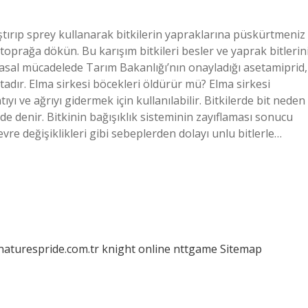
arıştırıp sprey kullanarak bitkilerin yapraklarına püskürtmeniz
rıp toprağa dökün. Bu karışım bitkileri besler ve yaprak bitlerin
imyasal mücadelede Tarım Bakanlığı’nın onayladığı asetamiprid,
aktadır. Elma sirkesi böcekleri öldürür mü? Elma sirkesi
yı ve ağrıyı gidermek için kullanılabilir. Bitkilerde bit neden
e denir. Bitkinin bağışıklık sisteminin zayıflaması sonucu
çevre değişiklikleri gibi sebeplerden dolayı unlu bitlerle…
/naturespride.com.tr
knight online
nttgame
Sitemap