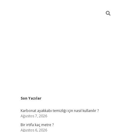
Sidebar
Son Yazılar
grandoperabet giriş
Karbonat ayakkabı temizliği için nasıl kullanılır ?
Ağustos 7, 2026
Bir irtifa kaç metre ?
Ağustos 6, 2026