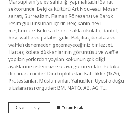
Marsupilami’ye ev sahipliği yapmaktadır! Sanat
sektöründe, Belçika kültürü Art Nouveau, Mosan
sanatı, Sürrealizm, Flaman Rönesansı ve Barok
resim gibi unsurları içerir. Belçikanın neyi
meşhurdur? Belçika denince akla çikolata, dantel,
bira, waffle ve patates gelir. Belçika çikolatası ve
waffle’ı denemeden geçemeyeceğiniz bir lezzet.
Hatta çikolata dükkanlarının görüntüsü ve waffle
yapılan yerlerden yayılan kokunun çekiciliği
ayaklarınızı istemsizce oraya götürecektir. Belçika
dini inancı nedir? Dini topluluklar: Katolikler (%79),
Protestanlar, Müslümanlar, Yahudiler. Üyesi olduğu
uluslararası örgütler: BM, NATO, AB, AGİT,…
Belçikanın
Devamını okuyun
Yorum Bırak
Kültürü
Nedir