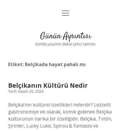
menüyü
Anasayfa
aç
Gizlilik Politikası
Günün Ayrıntısı
Yasal Uyarı
Günlük yaşamın dikkat çekici satırları.
Hakkımızda
Etiket:
Belçikada hayat pahalı mı
Belçikanın Kültürü Nedir
Tarih: Kasım 26, 2024
Belçika’nın kültürel özellikleri nelerdir? Lezzetli
gastronomiye ek olarak, komik gelenek Belçika
kültürünün harika bir özelliğidir. Belçika, Tintin,
Şirinler, Lucky Luke, Spirou & Fantasio ve