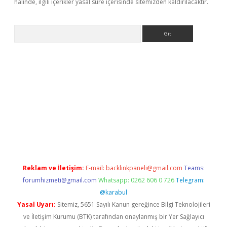
halinde, ilgili içerikler yasal süre içerisinde sitemizden kaldırılacaktır.
Arama
riş
Reklam ve İletişim:
E-mail:
backlinkpaneli@gmail.com
Teams:
forumhizmeti@gmail.com
Whatsapp: 0262 606 0 726
Telegram:
@karabul
Yasal Uyarı:
Sitemiz, 5651 Sayılı Kanun gereğince Bilgi Teknolojileri
ve İletişim Kurumu (BTK) tarafından onaylanmış bir Yer Sağlayıcı