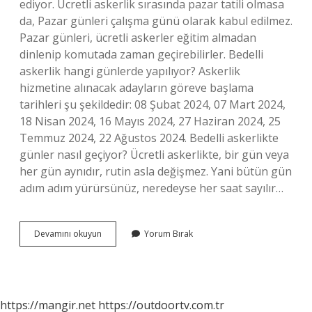
ediyor. Ücretli askerlik sırasında pazar tatili olmasa
da, Pazar günleri çalışma günü olarak kabul edilmez.
Pazar günleri, ücretli askerler eğitim almadan
dinlenip komutada zaman geçirebilirler. Bedelli
askerlik hangi günlerde yapılıyor? Askerlik
hizmetine alınacak adayların göreve başlama
tarihleri ​​şu şekildedir: 08 Şubat 2024, 07 Mart 2024,
18 Nisan 2024, 16 Mayıs 2024, 27 Haziran 2024, 25
Temmuz 2024, 22 Ağustos 2024. Bedelli askerlikte
günler nasıl geçiyor? Ücretli askerlikte, bir gün veya
her gün aynıdır, rutin asla değişmez. Yani bütün gün
adım adım yürürsünüz, neredeyse her saat sayılır…
Bedelli
Devamını okuyun
Yorum Bırak
Askerlikte
Cumartesi
Pazar
Tatil
Mi
https://mangir.net
https://outdoortv.com.tr