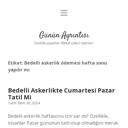
menüyü
Anasayfa
aç
Gizlilik Politikası
Günün Ayrıntısı
Yasal Uyarı
Günlük yaşamın dikkat çekici satırları.
Hakkımızda
Etiket:
Bedelli askerlik ödemesi hafta sonu
yapılır mı
Bedelli Askerlikte Cumartesi Pazar
Tatil Mi
Tarih: Ekim 30, 2024
Bedelli askerlik haftasonu izni var mı? Özellikle,
insanlar Pazar gününün tatil olup olmadığını merak