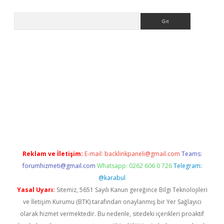
Arama
riş
Reklam ve İletişim:
E-mail:
backlinkpaneli@gmail.com
Teams:
forumhizmeti@gmail.com
Whatsapp: 0262 606 0 726
Telegram:
@karabul
Yasal Uyarı:
Sitemiz, 5651 Sayılı Kanun gereğince Bilgi Teknolojileri
ve İletişim Kurumu (BTK) tarafından onaylanmış bir Yer Sağlayıcı
olarak hizmet vermektedir. Bu nedenle, sitedeki içerikleri proaktif