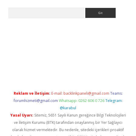
Arama
riş
Reklam ve İletişim:
E-mail:
backlinkpaneli@gmail.com
Teams:
forumhizmeti@gmail.com
Whatsapp: 0262 606 0 726
Telegram:
@karabul
Yasal Uyarı:
Sitemiz, 5651 Sayılı Kanun gereğince Bilgi Teknolojileri
ve İletişim Kurumu (BTK) tarafından onaylanmış bir Yer Sağlayıcı
olarak hizmet vermektedir. Bu nedenle, sitedeki içerikleri proaktif