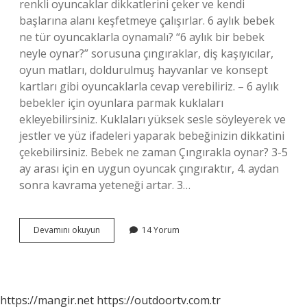
renkli oyuncaklar dikkatlerini çeker ve kendi
başlarına alanı keşfetmeye çalışırlar. 6 aylık bebek
ne tür oyuncaklarla oynamalı? “6 aylık bir bebek
neyle oynar?” sorusuna çıngıraklar, diş kaşıyıcılar,
oyun matları, doldurulmuş hayvanlar ve konsept
kartları gibi oyuncaklarla cevap verebiliriz. – 6 aylık
bebekler için oyunlara parmak kuklaları
ekleyebilirsiniz. Kuklaları yüksek sesle söyleyerek ve
jestler ve yüz ifadeleri yaparak bebeğinizin dikkatini
çekebilirsiniz. Bebek ne zaman Çıngırakla oynar? 3-5
ay arası için en uygun oyuncak çıngıraktır, 4. aydan
sonra kavrama yeteneği artar. 3…
Bebekler
Devamını okuyun
14 Yorum
Top
Havuzunda
Ne
Zaman
Oynar
https://mangir.net
https://outdoortv.com.tr