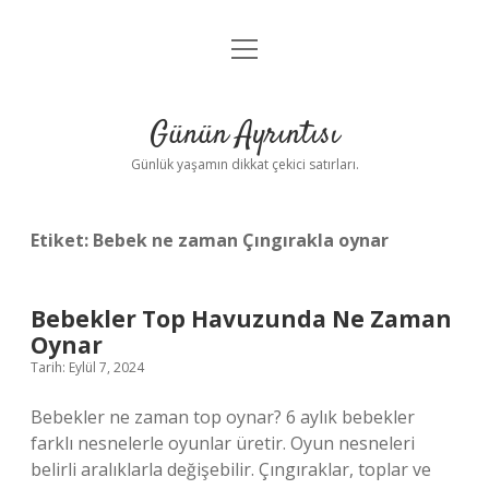
menüyü
Anasayfa
aç
Gizlilik Politikası
Günün Ayrıntısı
Yasal Uyarı
Günlük yaşamın dikkat çekici satırları.
Hakkımızda
Etiket:
Bebek ne zaman Çıngırakla oynar
Bebekler Top Havuzunda Ne Zaman
Oynar
Tarih: Eylül 7, 2024
Bebekler ne zaman top oynar? 6 aylık bebekler
farklı nesnelerle oyunlar üretir. Oyun nesneleri
belirli aralıklarla değişebilir. Çıngıraklar, toplar ve