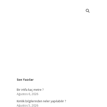
Sidebar
Son Yazılar
grandoperabet giriş
Bir irtifa kaç metre ?
Ağustos 6, 2026
Kimlik bilgilerinden neler yapılabilir ?
Ağustos 5, 2026