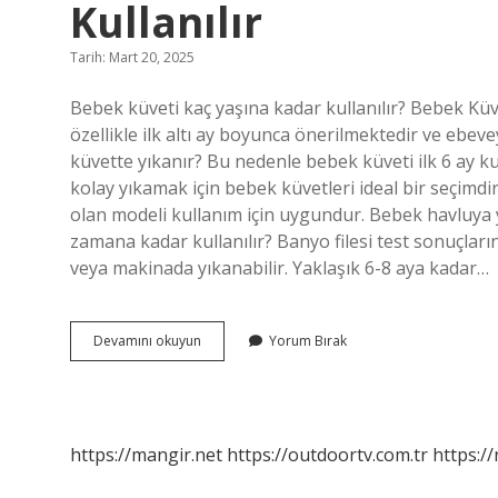
Kullanılır
Tarih: Mart 20, 2025
Bebek küveti kaç yaşına kadar kullanılır? Bebek Küve
özellikle ilk altı ay boyunca önerilmektedir ve ebeve
küvette yıkanır? Bu nedenle bebek küveti ilk 6 ay k
kolay yıkamak için bebek küvetleri ideal bir seçimdir
olan modeli kullanım için uygundur. Bebek havluya ya
zamana kadar kullanılır? Banyo filesi test sonuçların
veya makinada yıkanabilir. Yaklaşık 6-8 aya kadar…
Bebek
Devamını okuyun
Yorum Bırak
Banyo
Küveti
Kaç
Yaşına
Kadar
https://mangir.net
https://outdoortv.com.tr
https:/
Kullanılır