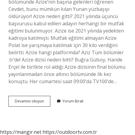
bölümünde Azize’nin başına gelenleri öğrenen
Cevdet, bunu mümkün kılan Yunan yüzbaşıyı
öldürüyor! Azize neden gitti? 2021 yılında üçüncü
başvurusu kabul edilen adayın herhangi bir mutfak
eğitimi bulunmuyor. Azize ise 2021 yılında yedekten
kadroya katılmıştı. Mutfak eğitimi almayan Azize
Polat ise yarışmaya katılmak için 30 kilo verdiğini
belirtti. Azize hangi platformda? Aziz Tüm bölümler
.tr’de! Azize dizisi neden bitti? Buğra Gülsoy, Hande
Erçel ile birlikte rol aldığı Azize dizisinin final bölümü
yayınlanmadan önce altıncı bölümünde ilk kez
konuştu. Her cumartesi saat 09:00’da TV100’de…
Azize
Devamını okuyun
Yorum Bırak
Kaçıncı
Bölümde
Final
Yaptı
https://mangir.net
https://outdoortv.com.tr