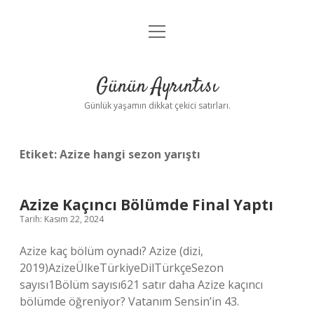
menüyü
Anasayfa
aç
Gizlilik Politikası
Günün Ayrıntısı
Yasal Uyarı
Günlük yaşamın dikkat çekici satırları.
Hakkımızda
Etiket:
Azize hangi sezon yarıştı
Azize Kaçıncı Bölümde Final Yaptı
Tarih: Kasım 22, 2024
Azize kaç bölüm oynadı? Azize (dizi,
2019)AzizeÜlkeTürkiyeDilTürkçeSezon
sayısı1Bölüm sayısı621 satır daha Azize kaçıncı
bölümde öğreniyor? Vatanım Sensin’in 43.