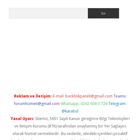
Arama
riş
Reklam ve İletişim:
E-mail:
backlinkpaneli@gmail.com
Teams:
forumhizmeti@gmail.com
Whatsapp: 0262 606 0 726
Telegram:
@karabul
Yasal Uyarı:
Sitemiz, 5651 Sayılı Kanun gereğince Bilgi Teknolojileri
ve İletişim Kurumu (BTK) tarafından onaylanmış bir Yer Sağlayıcı
olarak hizmet vermektedir. Bu nedenle, sitedeki içerikleri proaktif