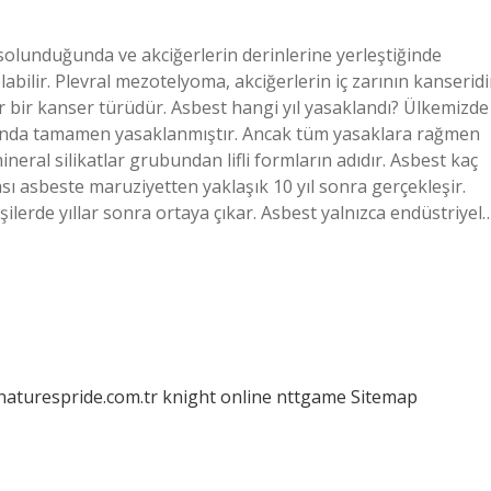
 solunduğunda ve akciğerlerin derinlerine yerleştiğinde
abilir. Plevral mezotelyoma, akciğerlerin iç zarının kanseridi
r bir kanser türüdür. Asbest hangi yıl yasaklandı? Ülkemizde
yılında tamamen yasaklanmıştır. Ancak tüm yasaklara rağmen
ineral silikatlar grubundan lifli formların adıdır. Asbest kaç
sı asbeste maruziyetten yaklaşık 10 yıl sonra gerçekleşir.
işilerde yıllar sonra ortaya çıkar. Asbest yalnızca endüstriyel
/naturespride.com.tr
knight online
nttgame
Sitemap