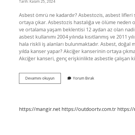
Tarih: Kasım 25, 2024
Asbest ömrü ne kadardır? Asbestozis, asbest lifleri
ortaya çıkar. Asbestozis hastalığa ve ölüme neden ol
ve ortalama yaşam beklentisi 12 aydan az olan nadi
asbest kullanımı 2004 yılında kısıtlanmış ve 2011 
hala riskli iş alanları bulunmaktadır. Asbest, doğal m
yılda kanser yapar? Akciğer kanserinin ortaya çıkma
Akciğer kanseri, genç erişkinlikte asbestle çalışan k
Asbest
Devamını okuyun
Yorum Bırak
Kayıtları
Kaç
Yıl
Saklanır
https://mangir.net
https://outdoortv.com.tr
https:/