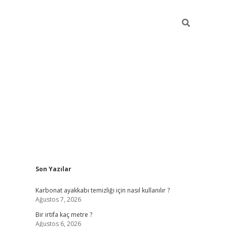
Sidebar
Son Yazılar
grandoperabet giriş
Karbonat ayakkabı temizliği için nasıl kullanılır ?
Ağustos 7, 2026
Bir irtifa kaç metre ?
Ağustos 6, 2026