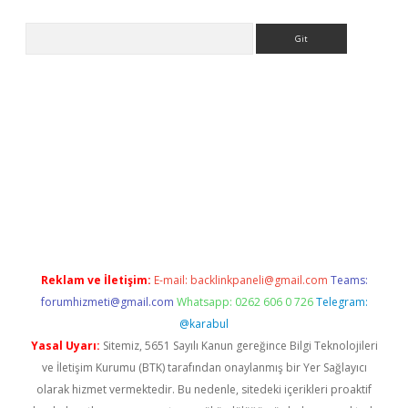
Arama
riş
Reklam ve İletişim:
E-mail:
backlinkpaneli@gmail.com
Teams:
forumhizmeti@gmail.com
Whatsapp: 0262 606 0 726
Telegram:
@karabul
Yasal Uyarı:
Sitemiz, 5651 Sayılı Kanun gereğince Bilgi Teknolojileri
ve İletişim Kurumu (BTK) tarafından onaylanmış bir Yer Sağlayıcı
olarak hizmet vermektedir. Bu nedenle, sitedeki içerikleri proaktif