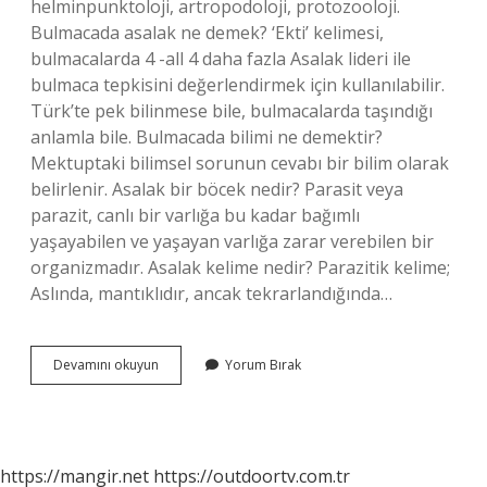
helminpunktoloji, artropodoloji, protozooloji.
Bulmacada asalak ne demek? ‘Ekti’ kelimesi,
bulmacalarda 4 -all 4 daha fazla Asalak lideri ile
bulmaca tepkisini değerlendirmek için kullanılabilir.
Türk’te pek bilinmese bile, bulmacalarda taşındığı
anlamla bile. Bulmacada bilimi ne demektir?
Mektuptaki bilimsel sorunun cevabı bir bilim olarak
belirlenir. Asalak bir böcek nedir? Parasit veya
parazit, canlı bir varlığa bu kadar bağımlı
yaşayabilen ve yaşayan varlığa zarar verebilen bir
organizmadır. Asalak kelime nedir? Parazitik kelime;
Aslında, mantıklıdır, ancak tekrarlandığında…
Bulmacada
Devamını okuyun
Yorum Bırak
Asalak
Bilimi
Ne
Demek
https://mangir.net
https://outdoortv.com.tr