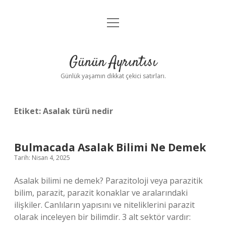
menüyü
Anasayfa
aç
Gizlilik Politikası
Günün Ayrıntısı
Yasal Uyarı
Günlük yaşamın dikkat çekici satırları.
Hakkımızda
Etiket:
Asalak türü nedir
Bulmacada Asalak Bilimi Ne Demek
Tarih: Nisan 4, 2025
Asalak bilimi ne demek? Parazitoloji veya parazitik
bilim, parazit, parazit konaklar ve aralarındaki
ilişkiler. Canlıların yapısını ve niteliklerini parazit
olarak inceleyen bir bilimdir. 3 alt sektör vardır: