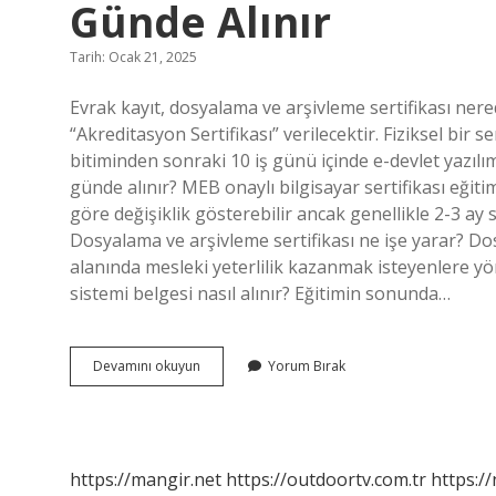
Günde Alınır
Tarih: Ocak 21, 2025
Evrak kayıt, dosyalama ve arşivleme sertifikası ner
“Akreditasyon Sertifikası” verilecektir. Fiziksel bir
bitiminden sonraki 10 iş günü içinde e-devlet yazılı
günde alınır? MEB onaylı bilgisayar sertifikası eğit
göre değişiklik gösterebilir ancak genellikle 2-3 ay 
Dosyalama ve arşivleme sertifikası ne işe yarar? Dos
alanında mesleki yeterlilik kazanmak isteyenlere yö
sistemi belgesi nasıl alınır? Eğitimin sonunda…
Dosyalama
Devamını okuyun
Yorum Bırak
Ve
Arşivleme
Sertifikası
Kaç
Günde
https://mangir.net
https://outdoortv.com.tr
https:/
Alınır