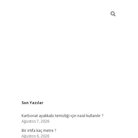
Sidebar
Son Yazılar
grandoperabet giriş
Karbonat ayakkabı temizliği için nasıl kullanılır ?
Ağustos 7, 2026
Bir irtifa kaç metre ?
Ağustos 6, 2026