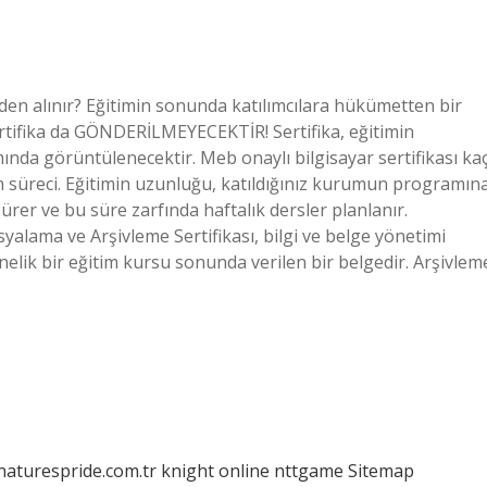
eden alınır? Eğitimin sonunda katılımcılara hükümetten bir
 sertifika da GÖNDERİLMEYECEKTİR! Sertifika, eğitimin
mında görüntülenecektir. Meb onaylı bilgisayar sertifikası ka
im süreci. Eğitimin uzunluğu, katıldığınız kurumun programın
sürer ve bu süre zarfında haftalık dersler planlanır.
yalama ve Arşivleme Sertifikası, bilgi ve belge yönetimi
nelik bir eğitim kursu sonunda verilen bir belgedir. Arşivlem
/naturespride.com.tr
knight online
nttgame
Sitemap