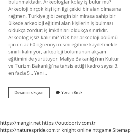
bulunmaktadır. Arkeologlar kolay iş bulur mu?
Arkeoloji birçok kişi için ilgi çekici bir alan olmasına
rağmen, Türkiye gibi zengin bir mirasa sahip bir
ülkede arkeoloji eğitimi alan kişilerin iş bulması
oldukça zordur; iş imkânları oldukça sınırlıdır.
Arkeolog işsiz kalır mı? YÖK her arkeoloji bölümü
için en az 60 öğrenciyi resmi eğitime kaydetmekle
sınırlı kalmıyor, arkeoloji bölümünün akşam
eğitimini de yürütüyor. Maliye Bakanlığı’nın Kültür
ve Turizm Bakanlığı’na tahsis ettiği kadro sayısı 3,
en fazla 5… Yeni…
Arkeoloji
Devamını okuyun
Yorum Bırak
Bölümü
Iş
Imkanı
Var
Mı
https://mangir.net
https://outdoortv.com.tr
https://naturespride.com.tr
knight online
nttgame
Sitemap