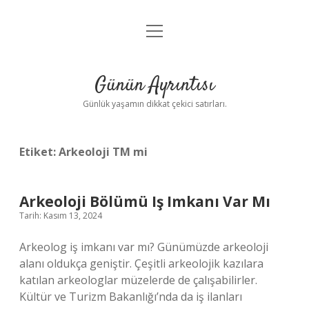
menüyü
Anasayfa
aç
Gizlilik Politikası
Günün Ayrıntısı
Yasal Uyarı
Günlük yaşamın dikkat çekici satırları.
Hakkımızda
Etiket:
Arkeoloji TM mi
Arkeoloji Bölümü Iş Imkanı Var Mı
Tarih: Kasım 13, 2024
Arkeolog iş imkanı var mı? Günümüzde arkeoloji
alanı oldukça geniştir. Çeşitli arkeolojik kazılara
katılan arkeologlar müzelerde de çalışabilirler.
Kültür ve Turizm Bakanlığı’nda da iş ilanları