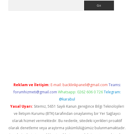
Arama
riş
Reklam ve İletişim:
E-mail:
backlinkpaneli@gmail.com
Teams:
forumhizmeti@gmail.com
Whatsapp: 0262 606 0 726
Telegram:
@karabul
Yasal Uyarı:
Sitemiz, 5651 Sayılı Kanun gereğince Bilgi Teknolojileri
ve İletişim Kurumu (BTK) tarafından onaylanmış bir Yer Sağlayıcı
olarak hizmet vermektedir. Bu nedenle, sitedeki içerikleri proaktif
olarak denetleme veya araştırma yükümlülüğümüz bulunmamaktadır.