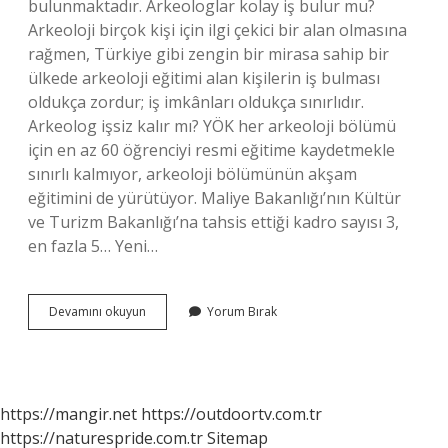
bulunmaktadır. Arkeologlar kolay iş bulur mu?
Arkeoloji birçok kişi için ilgi çekici bir alan olmasına
rağmen, Türkiye gibi zengin bir mirasa sahip bir
ülkede arkeoloji eğitimi alan kişilerin iş bulması
oldukça zordur; iş imkânları oldukça sınırlıdır.
Arkeolog işsiz kalır mı? YÖK her arkeoloji bölümü
için en az 60 öğrenciyi resmi eğitime kaydetmekle
sınırlı kalmıyor, arkeoloji bölümünün akşam
eğitimini de yürütüyor. Maliye Bakanlığı’nın Kültür
ve Turizm Bakanlığı’na tahsis ettiği kadro sayısı 3,
en fazla 5… Yeni…
Arkeoloji
Devamını okuyun
Yorum Bırak
Bölümü
Iş
Imkanı
Var
Mı
https://mangir.net
https://outdoortv.com.tr
https://naturespride.com.tr
Sitemap