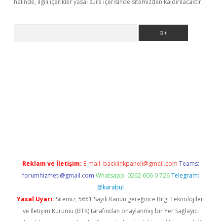
halinde, ilgili içerikler yasal süre içerisinde sitemizden kaldırılacaktır.
Arama
riş
Reklam ve İletişim:
E-mail:
backlinkpaneli@gmail.com
Teams:
forumhizmeti@gmail.com
Whatsapp: 0262 606 0 726
Telegram:
@karabul
Yasal Uyarı:
Sitemiz, 5651 Sayılı Kanun gereğince Bilgi Teknolojileri
ve İletişim Kurumu (BTK) tarafından onaylanmış bir Yer Sağlayıcı