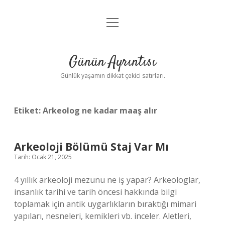
menüyü
Anasayfa
aç
Gizlilik Politikası
Günün Ayrıntısı
Yasal Uyarı
Günlük yaşamın dikkat çekici satırları.
Hakkımızda
Etiket:
Arkeolog ne kadar maaş alır
Arkeoloji Bölümü Staj Var Mı
Tarih: Ocak 21, 2025
4 yıllık arkeoloji mezunu ne iş yapar? Arkeologlar,
insanlık tarihi ve tarih öncesi hakkında bilgi
toplamak için antik uygarlıkların bıraktığı mimari
yapıları, nesneleri, kemikleri vb. inceler. Aletleri,