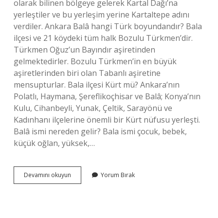
olarak bilinen bölgeye gelerek Kartal Dağı’na
yerleştiler ve bu yerleşim yerine Kartaltepe adını
verdiler. Ankara Balâ hangi Türk boyundandır? Bala
ilçesi ve 21 köydeki tüm halk Bozulu Türkmen’dir.
Türkmen Oğuz’un Bayındır aşiretinden
gelmektedirler. Bozulu Türkmen’in en büyük
aşiretlerinden biri olan Tabanlı aşiretine
mensupturlar. Bala ilçesi Kürt mü? Ankara’nın
Polatlı, Haymana, Şereflikoçhisar ve Balâ; Konya’nın
Kulu, Cihanbeyli, Yunak, Çeltik, Sarayönü ve
Kadınhanı ilçelerine önemli bir Kürt nüfusu yerleşti.
Balâ ismi nereden gelir? Bala ismi çocuk, bebek,
küçük oğlan, yüksek,…
Balâ
Devamını okuyun
Yorum Bırak
Hangi
Boydan
Gelir