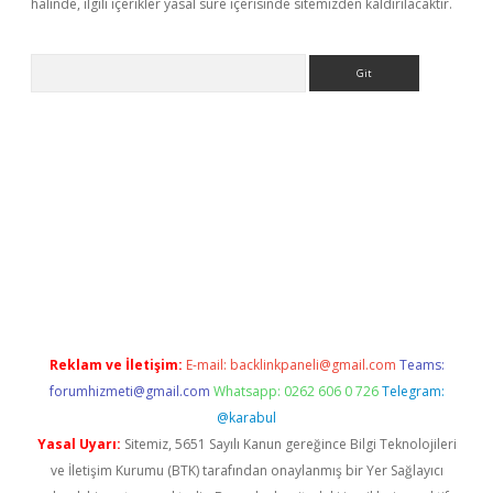
halinde, ilgili içerikler yasal süre içerisinde sitemizden kaldırılacaktır.
Arama
iriş
Reklam ve İletişim:
E-mail:
backlinkpaneli@gmail.com
Teams:
forumhizmeti@gmail.com
Whatsapp: 0262 606 0 726
Telegram:
@karabul
Yasal Uyarı:
Sitemiz, 5651 Sayılı Kanun gereğince Bilgi Teknolojileri
ve İletişim Kurumu (BTK) tarafından onaylanmış bir Yer Sağlayıcı