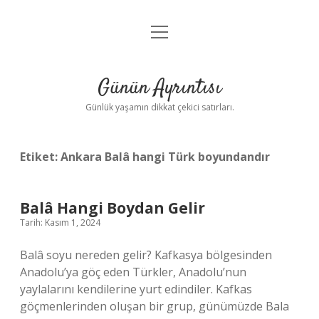
menüyü
Anasayfa
aç
Gizlilik Politikası
Günün Ayrıntısı
Yasal Uyarı
Günlük yaşamın dikkat çekici satırları.
Hakkımızda
Etiket:
Ankara Balâ hangi Türk boyundandır
Balâ Hangi Boydan Gelir
Tarih: Kasım 1, 2024
Balâ soyu nereden gelir? Kafkasya bölgesinden
Anadolu’ya göç eden Türkler, Anadolu’nun
yaylalarını kendilerine yurt edindiler. Kafkas
göçmenlerinden oluşan bir grup, günümüzde Bala