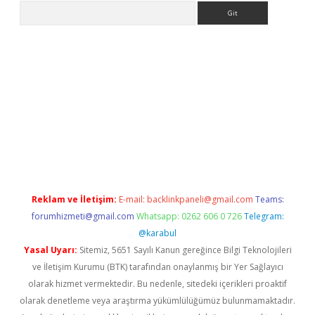
Arama
riş
Reklam ve İletişim:
E-mail:
backlinkpaneli@gmail.com
Teams:
forumhizmeti@gmail.com
Whatsapp: 0262 606 0 726
Telegram:
@karabul
Yasal Uyarı:
Sitemiz, 5651 Sayılı Kanun gereğince Bilgi Teknolojileri
ve İletişim Kurumu (BTK) tarafından onaylanmış bir Yer Sağlayıcı
olarak hizmet vermektedir. Bu nedenle, sitedeki içerikleri proaktif
olarak denetleme veya araştırma yükümlülüğümüz bulunmamaktadır.