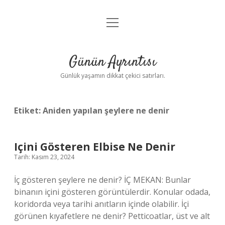
menüyü
Anasayfa
aç
Gizlilik Politikası
Günün Ayrıntısı
Yasal Uyarı
Günlük yaşamın dikkat çekici satırları.
Hakkımızda
Etiket:
Aniden yapılan şeylere ne denir
Içini Gösteren Elbise Ne Denir
Tarih: Kasım 23, 2024
İç gösteren şeylere ne denir? İÇ MEKAN: Bunlar
binanın içini gösteren görüntülerdir. Konular odada,
koridorda veya tarihi anıtların içinde olabilir. İçi
görünen kıyafetlere ne denir? Petticoatlar, üst ve alt