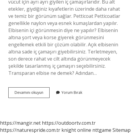
vücut için ayrı ayrı giyilen iç çamaşırlarıdır. Bu alt
etekler, giydiğiniz kıyafetlerin üzerinde daha rahat
ve temiz bir görünüm sağlar. Petticoat Petticoatlar
genellikle naylon veya esnek kumaşlardan yapılır.
Elbisenin içi görünmesin diye ne yapılır? Elbisenin
altına şort veya korse giyerek görünmesini
engellemek etkili bir çözüm olabilir. Açık elbisenin
altına sade iç çamaşırı giyebilirsiniz. Terletmeyen,
son derece rahat ve cilt altında görünmeyecek
şekilde tasarlanmış iç çamaşırı seçebilirsiniz.
Transparan elbise ne demek? Adından…
Içini
Devamını okuyun
Yorum Bırak
Gösteren
Elbise
Ne
Denir
https://mangir.net
https://outdoortv.com.tr
https://naturespride.com.tr
knight online
nttgame
Sitemap