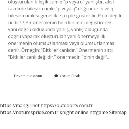
oluşturulan bileşik cümle “p veya q” yanlıştır, aksi
takdirde bileşik cümle “p veya q” doğrudur. p ve q
bileşik cümlesi genellikle p q ile gösterilir. P’nin değili
nedir? / Bir önermenin belirlenimini değiştirerek,
yani doğru olduğunda yanlış, yanlış olduğunda
doğru yaparak oluşturulan yeni önermeye ilk
önermenin olumsuzlanması veya olumsuzlanması
denir. Örneğin: “Bitkiler canlıdır.” Önermenin zıttı:
“Bitkiler canlı değildir.” önermedir. “p’nin değil”…
P
Devamını okuyun
Yorum Bırak
Ise
Q
Nun
Değili
Nedir
https://mangir.net
https://outdoortv.com.tr
https://naturespride.com.tr
knight online
nttgame
Sitemap