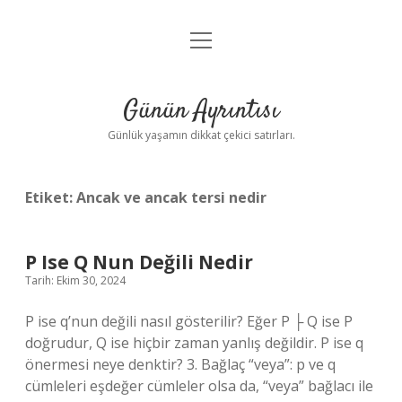
menüyü
Anasayfa
aç
Gizlilik Politikası
Günün Ayrıntısı
Yasal Uyarı
Günlük yaşamın dikkat çekici satırları.
Hakkımızda
Etiket:
Ancak ve ancak tersi nedir
P Ise Q Nun Değili Nedir
Tarih: Ekim 30, 2024
P ise q’nun değili nasıl gösterilir? Eğer P ├ Q ise P
doğrudur, Q ise hiçbir zaman yanlış değildir. P ise q
önermesi neye denktir? 3. Bağlaç “veya”: p ve q
cümleleri eşdeğer cümleler olsa da, “veya” bağlacı ile