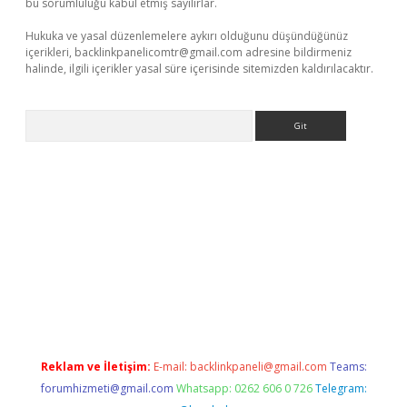
bu sorumluluğu kabul etmiş sayılırlar.
Hukuka ve yasal düzenlemelere aykırı olduğunu düşündüğünüz
içerikleri,
backlinkpanelicomtr@gmail.com
adresine bildirmeniz
halinde, ilgili içerikler yasal süre içerisinde sitemizden kaldırılacaktır.
Arama
riş
Reklam ve İletişim:
E-mail:
backlinkpaneli@gmail.com
Teams:
forumhizmeti@gmail.com
Whatsapp: 0262 606 0 726
Telegram: