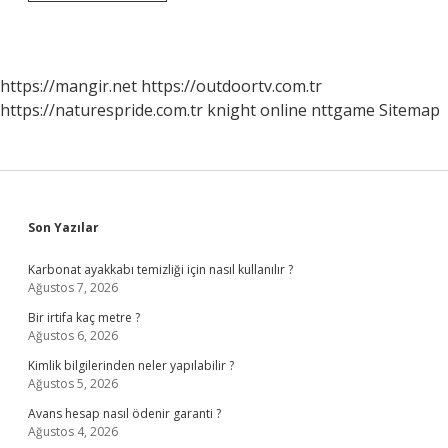
Ve
Antipiretik
Nedir
https://mangir.net
https://outdoortv.com.tr
https://naturespride.com.tr
knight online
nttgame
Sitemap
Sidebar
Son Yazılar
Karbonat ayakkabı temizliği için nasıl kullanılır ?
Ağustos 7, 2026
Bir irtifa kaç metre ?
Ağustos 6, 2026
Kimlik bilgilerinden neler yapılabilir ?
Ağustos 5, 2026
Avans hesap nasıl ödenir garanti ?
Ağustos 4, 2026