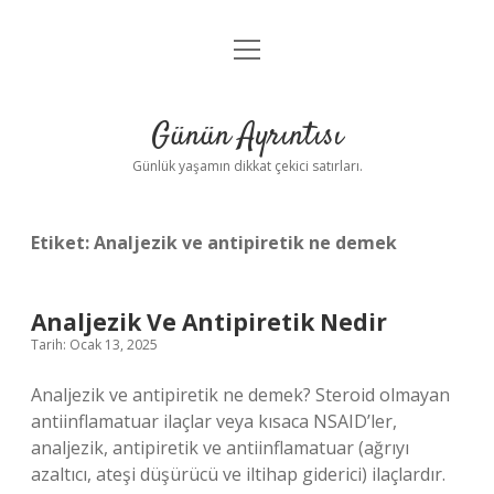
menüyü
Anasayfa
aç
Gizlilik Politikası
Günün Ayrıntısı
Yasal Uyarı
Günlük yaşamın dikkat çekici satırları.
Hakkımızda
Etiket:
Analjezik ve antipiretik ne demek
Analjezik Ve Antipiretik Nedir
Tarih: Ocak 13, 2025
Analjezik ve antipiretik ne demek? Steroid olmayan
antiinflamatuar ilaçlar veya kısaca NSAID’ler,
analjezik, antipiretik ve antiinflamatuar (ağrıyı
azaltıcı, ateşi düşürücü ve iltihap giderici) ilaçlardır.