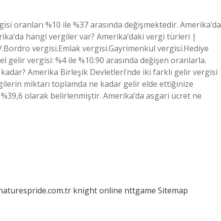
rgisi oranları %10 ile %37 arasında değişmektedir. Amerika’da
ka’da hangi vergiler var? Amerika’daki vergi türleri |
TV.Bordro vergisi.Emlak vergisi.Gayrimenkul vergisi.Hediye
l gelir vergisi: %4 ile %10.90 arasında değişen oranlarla.
adar? Amerika Birleşik Devletleri’nde iki farklı gelir vergisi
gilerin miktarı toplamda ne kadar gelir elde ettiğinize
39,6 olarak belirlenmiştir. Amerika’da asgari ücret ne
/naturespride.com.tr
knight online
nttgame
Sitemap