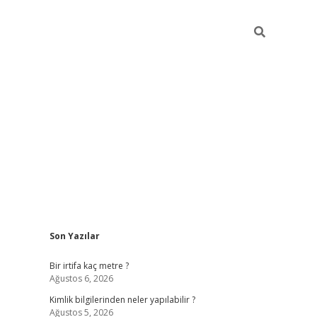
Sidebar
Son Yazılar
grandoperabet giriş
Bir irtifa kaç metre ?
Ağustos 6, 2026
Kimlik bilgilerinden neler yapılabilir ?
Ağustos 5, 2026