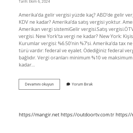
Tarih: Ekim 6, 2024
Amerika’da gelir vergisi yüzde kaç? ABD’de gelir ve
KDV ne kadar? Amerika’da satış vergisi yoktur. Ameri
Amerikan vergi sistemiGelir vergisi.Satış vergisi.Ö
vergisi. New York’ta vergi ne kadar? New York: Kişise
Kurumlar vergisi: %6.50’nin %7’si. Amerika’da tax ne k
türü vardır: federal ve eyalet. Ödediğiniz federal ver
bağlıdır. Vergi oranları minimum %10 ve maksimum %
kadar…
Amerikada
Devamını okuyun
Yorum Bırak
Vergi
Kaç
https://mangir.net
https://outdoortv.com.tr
https:/