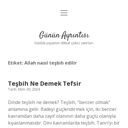
menüyü
Anasayfa
aç
Gizlilik Politikası
Günün Ayrıntısı
Yasal Uyarı
Günlük yaşamın dikkat çekici satırları.
Hakkımızda
Etiket:
Allah nasıl teşbih edilir
Teşbih Ne Demek Tefsir
Tarih: Ekim 30, 2024
Dinde teşbih ne demek? Teşbih, “benzer olmak”
anlamına gelir. İfadeyi güçlendirmek için, iki benzer
kavramdan daha zayıf olanının daha güçlü olanıyla
kıyaslanmasıdır. Dini kavramlarda teşbih, Tanrı’yı ​​bir