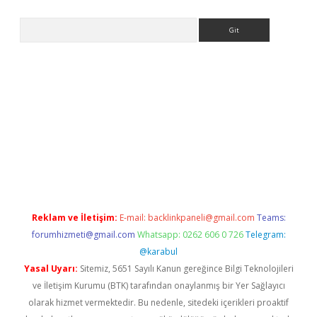
Arama
iriş
Reklam ve İletişim:
E-mail:
backlinkpaneli@gmail.com
Teams:
forumhizmeti@gmail.com
Whatsapp: 0262 606 0 726
Telegram:
@karabul
Yasal Uyarı:
Sitemiz, 5651 Sayılı Kanun gereğince Bilgi Teknolojileri
ve İletişim Kurumu (BTK) tarafından onaylanmış bir Yer Sağlayıcı
olarak hizmet vermektedir. Bu nedenle, sitedeki içerikleri proaktif