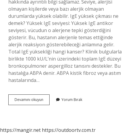
hakkında ayrıntılı bilgi sağlamaz. Seviye, alerjisi
olmayan kişilerde veya bazı alerjik olmayan
durumlarda yüksek olabilir. IgE yüksek çıkması ne
demek? Yüksek IgE seviyesi: Yüksek IgE antikor
seviyesi, vücudun o alerjene tepki gösterdiğini
gösterir. Bu, hastanın alerjenle temas ettiğinde
alerjik reaksiyon gösterebileceği anlamına gelir.
Total IgE yüksekliği hangi kanser? Klinik bulgularla
birlikte 1000 kU/L’nin üzerindeki toplam IgE düzeyi
bronkopulmoner aspergilloz tanısını destekler. Bu
hastalığa ABPA denir. ABPA kistik fibroz veya astım
hastalarında…
Total
Devamını okuyun
Yorum Bırak
Ige
Ne
Demek
https://mangir.net
https://outdoortv.com.tr