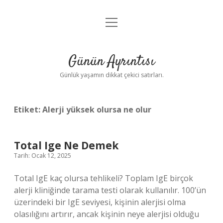
menüyü
Anasayfa
aç
Gizlilik Politikası
Günün Ayrıntısı
Yasal Uyarı
Günlük yaşamın dikkat çekici satırları.
Hakkımızda
Etiket:
Alerji yüksek olursa ne olur
Total Ige Ne Demek
Tarih: Ocak 12, 2025
Total IgE kaç olursa tehlikeli? Toplam IgE birçok
alerji kliniğinde tarama testi olarak kullanılır. 100’ün
üzerindeki bir IgE seviyesi, kişinin alerjisi olma
olasılığını artırır, ancak kişinin neye alerjisi olduğu