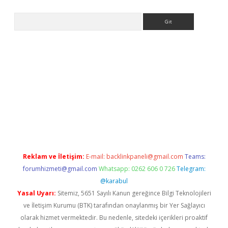
Arama
riş
Reklam ve İletişim:
E-mail:
backlinkpaneli@gmail.com
Teams:
forumhizmeti@gmail.com
Whatsapp: 0262 606 0 726
Telegram:
@karabul
Yasal Uyarı:
Sitemiz, 5651 Sayılı Kanun gereğince Bilgi Teknolojileri
ve İletişim Kurumu (BTK) tarafından onaylanmış bir Yer Sağlayıcı
olarak hizmet vermektedir. Bu nedenle, sitedeki içerikleri proaktif