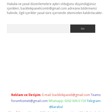
Hukuka ve yasal düzenlemelere aykırı olduğunu düşündüğünüz
içerikleri,
backlinkpanelicomtr@gmail.com
adresine bildirmeniz
halinde, ilgili içerikler yasal süre içerisinde sitemizden kaldırılacaktır.
Arama
riş
Reklam ve İletişim:
E-mail:
backlinkpaneli@gmail.com
Teams:
forumhizmeti@gmail.com
Whatsapp: 0262 606 0 726
Telegram:
@karabul