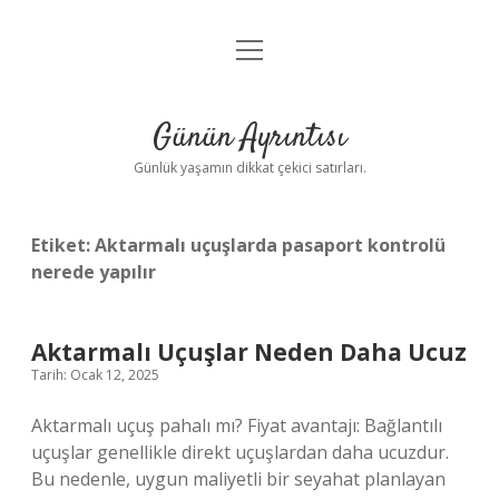
menüyü
Anasayfa
aç
Gizlilik Politikası
Günün Ayrıntısı
Yasal Uyarı
Günlük yaşamın dikkat çekici satırları.
Hakkımızda
Etiket:
Aktarmalı uçuşlarda pasaport kontrolü
nerede yapılır
Aktarmalı Uçuşlar Neden Daha Ucuz
Tarih: Ocak 12, 2025
Aktarmalı uçuş pahalı mı? Fiyat avantajı: Bağlantılı
uçuşlar genellikle direkt uçuşlardan daha ucuzdur.
Bu nedenle, uygun maliyetli bir seyahat planlayan