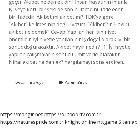
geçer. Akıbet ne demek din? İnsan hayatının imanla
iyi veya kötü bir şekilde son bulacağını ifade eden
bir ifadedir. Akıbet mi akibet mi? TDK’ya göre
“Akibet” kelimesinin doğru yazımı “Akibet”tir. Hayırlı
akibet ne demek? Cevap: Yapılan her işin niyeti
önemlidir. İyi niyetle yapılan bir iş doğal olarak iyi bir
sonuç doğuracaktır. Akıbet hayır nedir? [1] İyi niyetle
yapılan çalışmaların sonucu ümit verici olacaktır.
Nihai akıbet ne demek? Yargılamayı sona erdiren…
Akıbet
Devamını okuyun
Yorum Bırak
Hangi
Dil
https://mangir.net
https://outdoortv.com.tr
https://naturespride.com.tr
knight online
nttgame
Sitemap