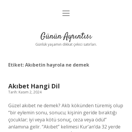
menüyü
Anasayfa
aç
Gizlilik Politikası
Günün Ayrıntısı
Yasal Uyarı
Günlük yaşamın dikkat çekici satırları.
Hakkımızda
Etiket:
Akıbetin hayrola ne demek
Akıbet Hangi Dil
Tarih: Kasım 2, 2024
Güzel akıbet ne demek? Akb kökünden türemiş olup
“bir eylemin sonu, sonucu; kişinin geride bıraktığı
çocuklar; iyi veya kötü sonuç, ceza veya ödül”
anlamına gelir. “Akıbet” kelimesi Kur’an’da 32 yerde