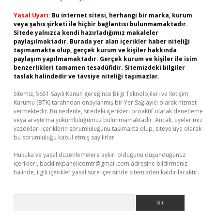
Yasal Uyarı:
Bu internet sitesi, herhangi bir marka, kurum
veya şahıs şirketi ile hiçbir bağlantısı bulunmamaktadır.
Sitede yalnızca kendi hazırladığımız makaleler
paylaşılmaktadır. Burada yer alan içerikler haber niteliği
taşımamakta olup, gerçek kurum ve kişiler hakkında
paylaşım yapılmamaktadır. Gerçek kurum ve kişiler ile isim
benzerlikleri tamamen tesadüfidir. Sitemizdeki bilgiler
taslak halindedir ve tavsiye niteliği taşımazlar.
Sitemiz, 5651 Sayılı Kanun gereğince Bilgi Teknolojileri ve İletişim
Kurumu (BTK) tarafından onaylanmış bir Yer Sağlayıcı olarak hizmet
vermektedir. Bu nedenle, sitedeki içerikleri proaktif olarak denetleme
veya araştırma yükümlülüğümüz bulunmamaktadır. Ancak, üyelerimiz
yazdıkları içeriklerin sorumluluğunu taşımakta olup, siteye üye olarak
bu sorumluluğu kabul etmiş sayılırlar.
Hukuka ve yasal düzenlemelere aykırı olduğunu düşündüğünüz
içerikleri,
backlinkpanelicomtr@gmail.com
adresine bildirmeniz
halinde, ilgili içerikler yasal süre içerisinde sitemizden kaldırılacaktır.
Arama