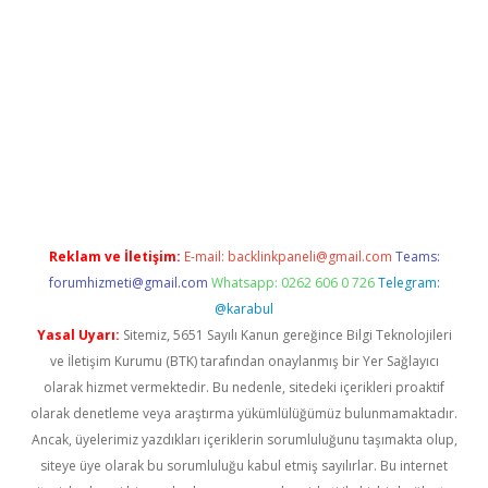
riş
Reklam ve İletişim:
E-mail:
backlinkpaneli@gmail.com
Teams:
forumhizmeti@gmail.com
Whatsapp: 0262 606 0 726
Telegram:
@karabul
Yasal Uyarı:
Sitemiz, 5651 Sayılı Kanun gereğince Bilgi Teknolojileri
ve İletişim Kurumu (BTK) tarafından onaylanmış bir Yer Sağlayıcı
olarak hizmet vermektedir. Bu nedenle, sitedeki içerikleri proaktif
olarak denetleme veya araştırma yükümlülüğümüz bulunmamaktadır.
Ancak, üyelerimiz yazdıkları içeriklerin sorumluluğunu taşımakta olup,
siteye üye olarak bu sorumluluğu kabul etmiş sayılırlar. Bu internet