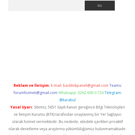
Arama
iriş
Reklam ve İletişim:
E-mail:
backlinkpaneli@gmail.com
Teams:
forumhizmeti@gmail.com
Whatsapp: 0262 606 0 726
Telegram:
@karabul
Yasal Uyarı:
Sitemiz, 5651 Sayılı Kanun gereğince Bilgi Teknolojileri
ve İletişim Kurumu (BTK) tarafından onaylanmış bir Yer Sağlayıcı
olarak hizmet vermektedir. Bu nedenle, sitedeki içerikleri proaktif
olarak denetleme veya araştırma yükümlülüğümüz bulunmamaktadır.