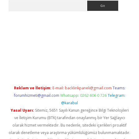
Arama
riş
Reklam ve İletişim:
E-mail:
backlinkpaneli@gmail.com
Teams:
forumhizmeti@gmail.com
Whatsapp: 0262 606 0 726
Telegram:
@karabul
Yasal Uyarı:
Sitemiz, 5651 Sayılı Kanun gereğince Bilgi Teknolojileri
ve İletişim Kurumu (BTK) tarafından onaylanmış bir Yer Sağlayıcı
olarak hizmet vermektedir. Bu nedenle, sitedeki içerikleri proaktif
olarak denetleme veya araştırma yükümlülüğümüz bulunmamaktadır.