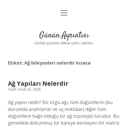
menüyü
Anasayfa
aç
Gizlilik Politikası
Günün Ayrıntısı
Yasal Uyarı
Günlük yaşamın dikkat çekici satırları.
Hakkımızda
Etiket:
Ağ bileşenleri nelerdir kısaca
Ağ Yapıları Nelerdir
Tarih: Ocak 25, 2025
Ağ yapısı nedir? Bir örgü ağı, tüm düğümlerin (bu
durumda anahtarlar ve uç noktalar) diğer tüm
düğümlere bağlı olduğu bir ağ topolojisi türüdür. Bu
genellikle dokunmuş bir kareye benzeyen bir matris