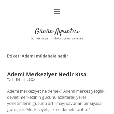
menüyü
Anasayfa
aç
Gizlilik Politikası
Günün Ayrıntısı
Yasal Uyarı
Günlük yaşamın dikkat çekici satırları.
Hakkımızda
Etiket:
Ademi müdahale nedir
Ademi Merkeziyet Nedir Kısa
Tarih: Ekim 11, 2024
Ademi merkeziyet ne demek? Ademi merkeziyetçilik,
devlet merkezinin gücünü azaltarak yerel
yönetimlerin gücünü artırmayı savunan bir siyasal
görüştür. Merkeziyetçilik ne demek tarihte?