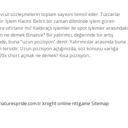
cut sözleşmelerin toplam sayısını temsil eder. Tüccarlar
r. İşlem Hacmi: Belirli bir zaman diliminde işlem gören
a sıfırlanır mı? Kaldıraçlı işlemler ile spot işlemler arasındak
on ne demek Binance? Bir yatırımcı, değerinde bir artış
inde, buna “uzun pozisyon” denir. Yatırımcılar arasında buna
tersidir. Uzun pozisyon açtığınızda, söz konusu varlığa
. 20x short açmak ne demek? Kısa pozisyon…
/naturespride.com.tr
knight online
nttgame
Sitemap