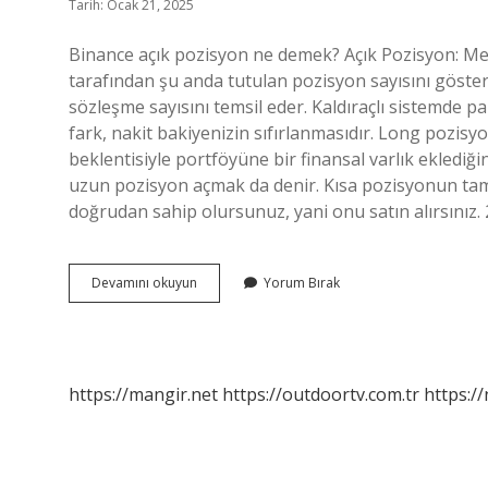
Tarih: Ocak 21, 2025
Binance açık pozisyon ne demek? Açık Pozisyon: Mev
tarafından şu anda tutulan pozisyon sayısını gösteri
sözleşme sayısını temsil eder. Kaldıraçlı sistemde par
fark, nakit bakiyenizin sıfırlanmasıdır. Long pozisy
beklentisiyle portföyüne bir finansal varlık eklediğ
uzun pozisyon açmak da denir. Kısa pozisyonun tam 
doğrudan sahip olursunuz, yani onu satın alırsınız
Binance
Devamını okuyun
Yorum Bırak
Pozisyonlar
Nedir
https://mangir.net
https://outdoortv.com.tr
https:/