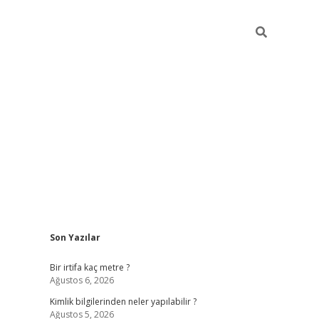
Sidebar
Son Yazılar
grandoperabet giriş
Bir irtifa kaç metre ?
Ağustos 6, 2026
Kimlik bilgilerinden neler yapılabilir ?
Ağustos 5, 2026