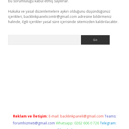
bu sorumluluğu kabul etmiş sayılırlar.
Hukuka ve yasal düzenlemelere aykırı olduğunu düşündüğünüz
içerikleri,
backlinkpanelicomtr@gmail.com
adresine bildirmeniz
halinde, ilgili içerikler yasal süre içerisinde sitemizden kaldırılacaktır.
Arama
riş
Reklam ve İletişim:
E-mail:
backlinkpaneli@gmail.com
Teams:
forumhizmeti@gmail.com
Whatsapp: 0262 606 0 726
Telegram: