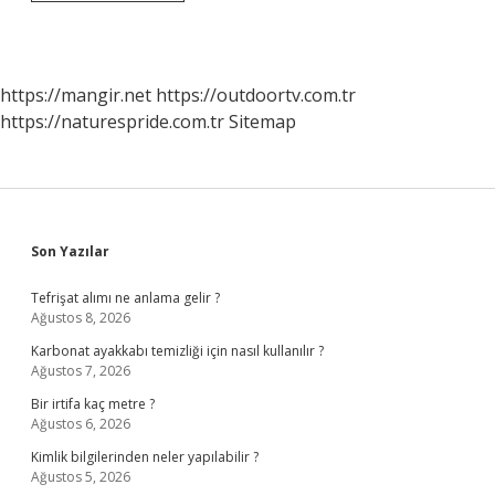
Öğretim
Için
Nasıl
Fotoğraf
Çekilir
https://mangir.net
https://outdoortv.com.tr
https://naturespride.com.tr
Sitemap
Sidebar
Son Yazılar
Tefrişat alımı ne anlama gelir ?
Ağustos 8, 2026
Karbonat ayakkabı temizliği için nasıl kullanılır ?
Ağustos 7, 2026
Bir irtifa kaç metre ?
Ağustos 6, 2026
Kimlik bilgilerinden neler yapılabilir ?
Ağustos 5, 2026