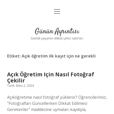
menüyü
Anasayfa
aç
Gizlilik Politikası
Günün Ayrıntısı
Yasal Uyarı
Günlük yaşamın dikkat çekici satırları.
Hakkımızda
Etiket:
Açık öğretim ilk kayıt için ne gerekli
Açık Öğretim Için Nasıl Fotoğraf
Çekilir
Tarih: Ekim 2, 2024
Açıköğretime nasıl fotoğraf yüklenir? Öğrencilerimiz,
“Fotoğrafları Güncellerken Dikkat Edilmesi
Gerekenler” maddesine uymaları kaydıyla,