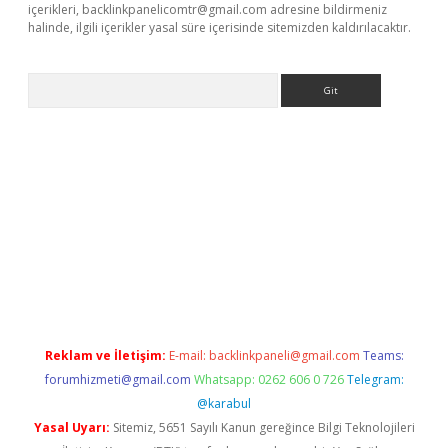
içerikleri,
backlinkpanelicomtr@gmail.com
adresine bildirmeniz
halinde, ilgili içerikler yasal süre içerisinde sitemizden kaldırılacaktır.
Arama
riş
Reklam ve İletişim:
E-mail:
backlinkpaneli@gmail.com
Teams:
forumhizmeti@gmail.com
Whatsapp: 0262 606 0 726
Telegram:
@karabul
Yasal Uyarı:
Sitemiz, 5651 Sayılı Kanun gereğince Bilgi Teknolojileri