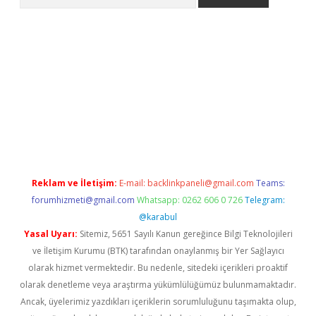
riş
Reklam ve İletişim:
E-mail:
backlinkpaneli@gmail.com
Teams:
forumhizmeti@gmail.com
Whatsapp: 0262 606 0 726
Telegram:
@karabul
Yasal Uyarı:
Sitemiz, 5651 Sayılı Kanun gereğince Bilgi Teknolojileri
ve İletişim Kurumu (BTK) tarafından onaylanmış bir Yer Sağlayıcı
olarak hizmet vermektedir. Bu nedenle, sitedeki içerikleri proaktif
olarak denetleme veya araştırma yükümlülüğümüz bulunmamaktadır.
Ancak, üyelerimiz yazdıkları içeriklerin sorumluluğunu taşımakta olup,