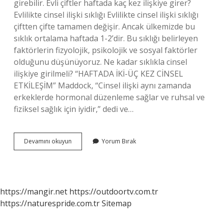
girebilir. Evli çiftler haftada kaç kez ilişkiye girer?
Evlilikte cinsel ilişki sıklığı Evlilikte cinsel ilişki sıklığı
çiftten çifte tamamen değişir. Ancak ülkemizde bu
sıklık ortalama haftada 1-2’dir. Bu sıklığı belirleyen
faktörlerin fizyolojik, psikolojik ve sosyal faktörler
olduğunu düşünüyoruz. Ne kadar sıklıkla cinsel
ilişkiye girilmeli? “HAFTADA İKİ-ÜÇ KEZ CİNSEL
ETKİLEŞİM” Maddock, “Cinsel ilişki aynı zamanda
erkeklerde hormonal düzenleme sağlar ve ruhsal ve
fiziksel sağlık için iyidir,” dedi ve…
Kaç
Devamını okuyun
Yorum Bırak
Kere
Ilişkiye
Girilmeli
https://mangir.net
https://outdoortv.com.tr
https://naturespride.com.tr
Sitemap