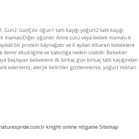
. Gün2. GünÇıtır öğün1 tatlı kaşığı yoğurt2 tatlı kaşığı
ek mamasıDiğer öğünler Anne sütü veya bebek maması 6
aydalı bir protein kaynağıdır ve 6 aydan itibaren bebeklere
e demir eksikliğine ve kabızlığa neden olabilir. Bebekler
a başlayan bebeklere ilk birkaç gün birkaç tatlı kaşığından
fark ederseniz, alerjik belirtiler gözlenmezse, yoğurt miktarı
/naturespride.com.tr
knight online
nttgame
Sitemap