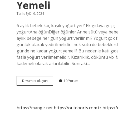
Yemeli
Tarih: Eylül 9, 2024
6 aylık bebek kaç kaşık yoğurt yer? Ek gıdaya geçiş: 1
yoğurtAna öğünDiğer öğünler Anne sütü veya beb
aylık bebeğe her gün yoğurt verilir mi? Yoğurt çok f
günlük olarak yedirilmelidir. İnek sütü de bebeklerd
günde ne kadar yoğurt yemeli? Bu nedenle katı gıday
fazla yoğurt verilmemelidir. Kızarıklık, döküntü vb. 
kademeli olarak artırılabilir. Sonraki…
6
Devamını okuyun
10 Yorum
Aylık
Bebek
Günde
Ne
Kadar
https://mangir.net
https://outdoortv.com.tr
https:/
Yoğurt
Yemeli