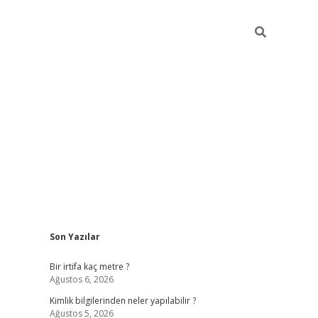
Sidebar
Son Yazılar
grandoperabet giriş
Bir irtifa kaç metre ?
Ağustos 6, 2026
Kimlik bilgilerinden neler yapılabilir ?
Ağustos 5, 2026