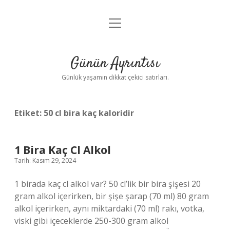
menüyü
Anasayfa
aç
Gizlilik Politikası
Günün Ayrıntısı
Yasal Uyarı
Günlük yaşamın dikkat çekici satırları.
Hakkımızda
Etiket:
50 cl bira kaç kaloridir
1 Bira Kaç Cl Alkol
Tarih: Kasım 29, 2024
1 birada kaç cl alkol var? 50 cl’lik bir bira şişesi 20
gram alkol içerirken, bir şişe şarap (70 ml) 80 gram
alkol içerirken, aynı miktardaki (70 ml) rakı, votka,
viski gibi içeceklerde 250-300 gram alkol