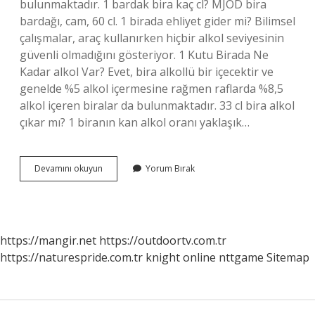
bulunmaktadır. 1 bardak bira kaç cl? MJÖD bira
bardağı, cam, 60 cl. 1 birada ehliyet gider mi? Bilimsel
çalışmalar, araç kullanırken hiçbir alkol seviyesinin
güvenli olmadığını gösteriyor. 1 Kutu Birada Ne
Kadar alkol Var? Evet, bira alkollü bir içecektir ve
genelde %5 alkol içermesine rağmen raflarda %8,5
alkol içeren biralar da bulunmaktadır. 33 cl bira alkol
çıkar mı? 1 biranın kan alkol oranı yaklaşık…
1
Devamını okuyun
Yorum Bırak
Bira
Kaç
Cl
Alkol
https://mangir.net
https://outdoortv.com.tr
https://naturespride.com.tr
knight online
nttgame
Sitemap