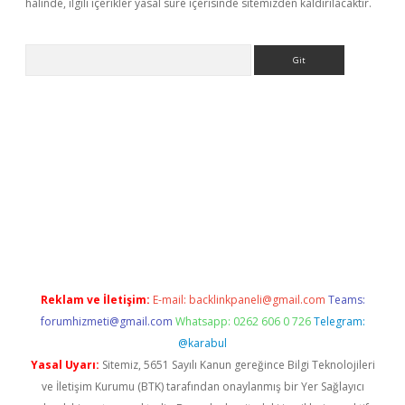
halinde, ilgili içerikler yasal süre içerisinde sitemizden kaldırılacaktır.
Arama
riş
Reklam ve İletişim:
E-mail:
backlinkpaneli@gmail.com
Teams:
forumhizmeti@gmail.com
Whatsapp: 0262 606 0 726
Telegram:
@karabul
Yasal Uyarı:
Sitemiz, 5651 Sayılı Kanun gereğince Bilgi Teknolojileri
ve İletişim Kurumu (BTK) tarafından onaylanmış bir Yer Sağlayıcı