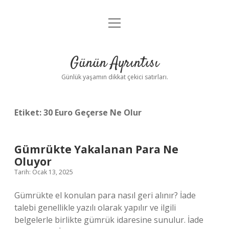
menüyü
Anasayfa
aç
Gizlilik Politikası
Günün Ayrıntısı
Yasal Uyarı
Günlük yaşamın dikkat çekici satırları.
Hakkımızda
Etiket:
30 Euro Geçerse Ne Olur
Gümrükte Yakalanan Para Ne
Oluyor
Tarih: Ocak 13, 2025
Gümrükte el konulan para nasıl geri alınır? İade
talebi genellikle yazılı olarak yapılır ve ilgili
belgelerle birlikte gümrük idaresine sunulur. İade