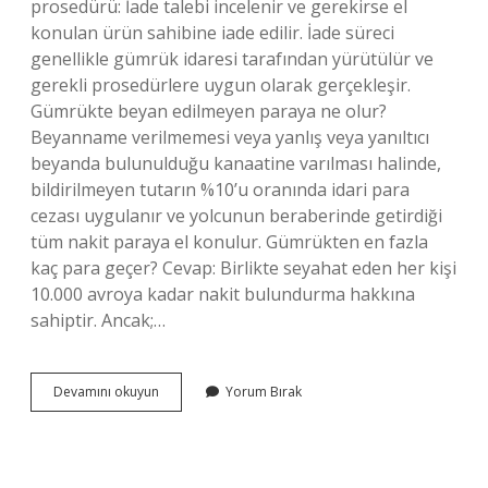
prosedürü: İade talebi incelenir ve gerekirse el
konulan ürün sahibine iade edilir. İade süreci
genellikle gümrük idaresi tarafından yürütülür ve
gerekli prosedürlere uygun olarak gerçekleşir.
Gümrükte beyan edilmeyen paraya ne olur?
Beyanname verilmemesi veya yanlış veya yanıltıcı
beyanda bulunulduğu kanaatine varılması halinde,
bildirilmeyen tutarın %10’u oranında idari para
cezası uygulanır ve yolcunun beraberinde getirdiği
tüm nakit paraya el konulur. Gümrükten en fazla
kaç para geçer? Cevap: Birlikte seyahat eden her kişi
10.000 avroya kadar nakit bulundurma hakkına
sahiptir. Ancak;…
Gümrükte
Devamını okuyun
Yorum Bırak
Yakalanan
Para
Ne
Oluyor