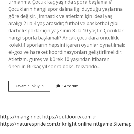
tırmanma. Çocuk kaç yaşında spora başlamalı?
Çocukların hangi spor dalına ilgi duyduğu yaşlarına
göre değişir. Jimnastik ve atletizm için ideal yaş
aralığı 2 ila 4 yaş arasıdır; futbol ve basketbol gibi
darbeli sporlar için yaş sınırı 8 ila 10 yaştır. Çocuklar
hangi sporla başlamalı? Ancak çocuklara öncelikle
kolektif sporların hepsini içeren oyunlar oynatılmalı;
el-göz ve hareket koordinasyonları geliştirilmelidir.
Atletizm, güreş ve kürek 10 yaşından itibaren
önerilir. Birkaç yıl sonra boks, tekvando…
2
Devamını okuyun
14 Yorum
Yaş
Bebek
Hangi
Sporları
Yapabilir
https://mangir.net
https://outdoortv.com.tr
https://naturespride.com.tr
knight online
nttgame
Sitemap